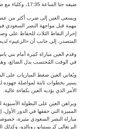
ضيفه حتا الساعة 17:35، وكلباء مع ضيفه البطائح الساعة 20:15 مساء.
ويسعى العين إلى ضرب أكثر من عصفو
مهمة قبل مواجهة النصر السعودي في د
إحراز النقاط الثلاث للحفاظ على وص
المتصدر، إلى جانب أن «الزعيم» لديه مباراة مؤ
وقدم العين مباراة كبيرة أمام بني ي
في الوقت المُحتسب بدل الضائع، وهو ا
ويُعاني العين ضغط المباريات على ال
يسير بخطوات ثابتة لمواصلة جهوده للم
الأمر الذي يؤديه العين بكفاءة عالية.
ويراهن العين على البطولة الآسيوية لل
مباراة النصر السعودي مثيرة، خصوصاً
البرتغالي كريستيانو رونالدو، وكذلك ا