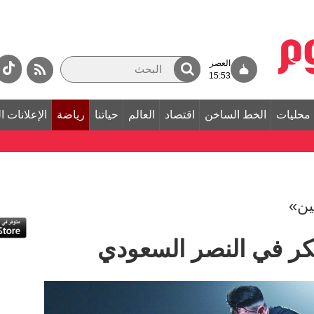
العصر
15:53
محليات
الخط الساخن
اقتصاد
العالم
حياتنا
رياضة
الإعلانات ا
ين»
يفكر في النصر السعودي