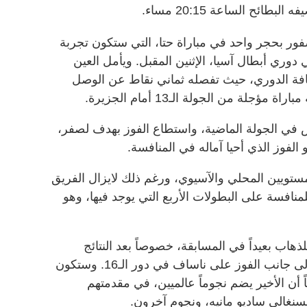
ر بحجر واحد في مباراة حتا، التي ستكون تجربة
وري أبطال آسيا، الإثنين المقبل. ويأمل العين
افة الدوري، حيث تفصله ثماني نقاط عن الوصل
جلة من الجولة الـ13 أمام الجزيرة.
اس في الجولة الماضية، واستطاع الفوز بهدف لصفر،
لفوز الذي أحيا آماله في المنافسة.
مستويين المحلي والآسيوي، ورغم ذلك لايزال الفريق
نافسة على البطولات الأربع التي يوجد فيها، وهو
ذهاب بعيداً في المسابقة، خصوصاً بعد النتائج
المميزة التي حققها في الدور الأول، إلى جانب الفوز على ناساف في دور الـ16. وستكون
 أن الأخير يضم نجوماً عالميين، في مقدمتهم
لسنغالي ساديو مانيه، ونجوم آخرون.