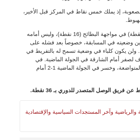
لصعوبة، إذ يملك خمس نقاط في المركز قبل الأخير،
هبوط.
وفي المباراة الثانية، يدخل كلباء (13 نقطة) في مواجهة البطائح (16 نقطة)، وليس أمامه
ين وضعيته في المسابقة، خصوصاً بعد فشله على
. ولن يكون كلباء في وضعية تسمح له بالتفريط في
ف لصفر أمام الشارقة في الجولة الماضية. في
المقابل، يعاني البطائح بسبب النتائج المتواضعة، وخسر في الجولة الماضية 1-2 أمام
لية والرياضية وآخر المستجدات السياسية والإقتصادية