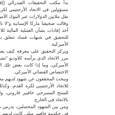
بدأ مكتب التحقيقات الفيدرالي (إ
مسؤولين في الاتحاد الأرجنتيني لكرة 
نقل ملايين الدولارات عبر البنوك الأمي
وقالت صحيفتا ماركا الإسبانية و"لا نا
أخذ إفادات بشأن العملية المالية للا
للتحقيق في شبهات فساد تتعلق بعمل
الأميركية.
ويركز التحقيق على معرفة كيف يعمل 
مرر الاتحاد الذي يرأسه كلاوديو "تشي
الأميركي، وما إذا كانت بعض تلك 
الاختصاص القضائي الأميركي.
ويبحث المحققون عن شهود لديهم معرفة 
للاتحاد الأرجنتيني لكرة القدم، وكذ
للمنتج المسرحي خافيير فاروني، وا
بالاتحاد في الخارج.
ومن بين الشهود المحتملين، يدرس م
في حكومة خافيير ميلي كانت لديهم إ