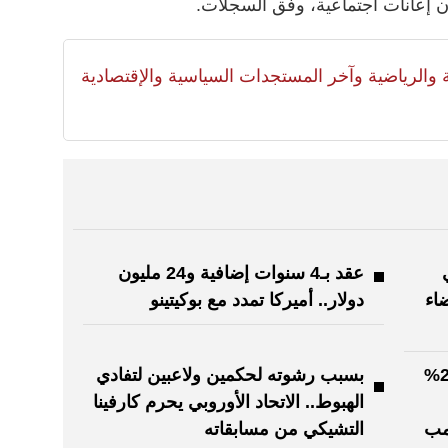
 إعانات اجتماعية، وفق السجلات.
لية والرياضية وآخر المستجدات السياسية والإقتصادية
عقد بـ4 سنوات إضافية و24 مليون
اء
دولار.. أميركا تمدد مع بوكيتينو
"يويفا" يهاجم خطة "فيفا" لبيع 20%
بسبب رشوته لحكمين ولاعبين لتفادي
الهبوط.. الاتحاد الأوروبي يحرم كارفينا
مب
التشيكي من مسابقاته