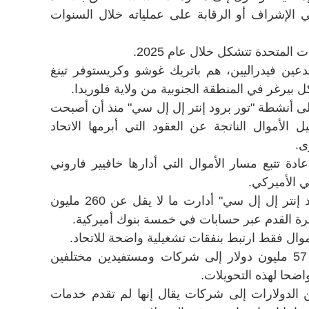
في الإشراف أو الرقابة على عملياته خلال السنوات
 المتحدة تتشكل خلال عام 2025.
دعين فيدراليين، هم باتريك غوشو وكريستوفر تينغ
 بيرغر في المنطقة الجنوبية من ولاية فلوريدا.
على أنشطة "تور برود إنتر إل إل سي" منذ أن أصبحت
لأموال الناتجة عن العقود التي أبرمها الاتحاد
ى.
 تتبع مسار الأموال التي أدارها خافيير فاروني
ي الأميركي.
وأظهرت وثائق قيام شركة "تور برود إنتر إل إل سي" أدارت ما لا يقل عن 260 مليون
لكرة القدم عبر حسابات في خمسة بنوك أميركية.
وال فقط ارتبط بنفقات تشغيلية واضحة للاتحاد.
وبحسب التحقيق، جرى تحويل نحو 57 مليون دولار إلى شركات ومستفيدين مختلفين
واضحا لهذه التحويلات.
ن الدولارات إلى شركات يقال إنها لم تقدم خدمات