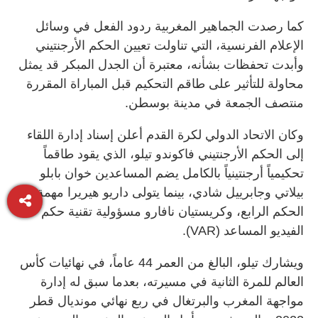
كما رصدت الجماهير المغربية ردود الفعل في وسائل
الإعلام الفرنسية، التي تناولت تعيين الحكم الأرجنتيني
وأبدت تحفظات بشأنه، معتبرة أن الجدل المبكر قد يمثل
محاولة للتأثير على طاقم التحكيم قبل المباراة المقررة
منتصف الجمعة في مدينة بوسطن.
وكان الاتحاد الدولي لكرة القدم أعلن إسناد إدارة اللقاء
إلى الحكم الأرجنتيني فاكوندو تيلو، الذي يقود طاقماً
تحكيمياً أرجنتينياً بالكامل يضم المساعدين خوان بابلو
بيلاتي وجابرييل شادي، بينما يتولى داريو هيريرا مهمة
الحكم الرابع، وكريستيان نافارو مسؤولية تقنية حكم
الفيديو المساعد (VAR).
ويشارك تيلو، البالغ من العمر 44 عاماً، في نهائيات كأس
العالم للمرة الثانية في مسيرته، بعدما سبق له إدارة
مواجهة المغرب والبرتغال في ربع نهائي مونديال قطر