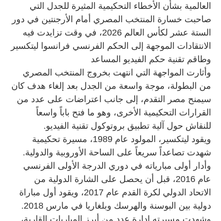
العالمية بشأن الأخطاء التحكيمية المثيرة للجدل التي
صاحبت خسارة المنتخب المصري أمام الأرجنتين في دور
الستة عشر لكأس العالم 2026، في وقت تزايدت فيه
الانتقادات الموجهة إلى الحكم الفرنسي فرانسوا ليتكسير
وطاقم تقنية حكم الفيديو المساعد
وأثارت المواجهة التي انتهت بخروج المنتخب المصري
من البطولة، موجة واسعة من الجدل بعد إلغاء هدف كان
سيمنح مصر التقدم، إلى جانب اعتراضات على عدد من
القرارات التحكيمية الأخرى، وهو ما فتح باباً واسعاً
للنقاش حول آلية تطبيق بروتوكول تقنية الفيديو.
ويقود ليتكسير، المولود عام 1989، مسيرة تحكيمية
شهدت تصاعداً سريعاً على الساحة الأوروبية والدولية.
وأدار أولى مبارياته في دوري الدرجة الأولى الفرنسي
عام 2016، قبل أن يحصل على الشارة الدولية من
الاتحاد الدولي لكرة القدم عام 2017، ويقود أول مباراة
دولية بين البوسنة والهرسك وبلغاريا في مارس 2018.
وشهدت مسيرته إدارة عدد من أبرز المباريات القارية،