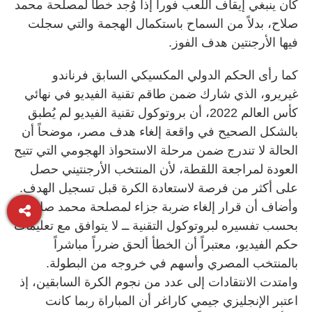
كان ينبغي إيقاف اللعب فوراً إذا وُجد خطأ لمصلحة محمد
صلاح، بدلاً من السماح باستكمال الهجمة والتي سجلت
فيها الأرجنتين هدف الفوز.
كما رأى الحكم الدولي المكسيكي السابق فرناندو
غيريرو، الذي شارك ضمن طاقم تقنية الفيديو في نهائي
كأس العالم 2022، أن بروتوكول تقنية الفيديو لم يُطبق
بالشكل الصحيح في واقعة إلغاء هدف مصر، موضحاً أن
الحالة لا تندرج ضمن مرحلة الاستحواذ الهجومي التي تتيح
العودة لمراجعة اللقطة، لأن المنتخب الأرجنتيني حصل
على أكثر من فرصة لاستعادة الكرة قبل تسجيل الهدف.
وأضاف أن قرار إلغاء ضربة جزاء لمصلحة محمد صلاح ــ
بحسب تفسيره لبروتوكول التقنية ــ لا يتوافق مع تعليمات
حكم الفيديو، معتبراً أن الخطأ ألحق ضرراً مباشراً
بالمنتخب المصري وأسهم في خروجه من البطولة.
وامتدت الانتقادات إلى عدد من نجوم الكرة السابقين، إذ
اعتبر الإنجليزي جيمي كاراغر أن المباراة ربما كانت