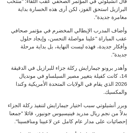
قال أنشيلوتي في المؤتمر الصحفي عقب اللقاء: "منتخب
البرازيل استحق الفوز، لكن أرى هذه الخسارة بداية
مغامرة جديدة".
وأضاف المدرب الإيطالي المخضرم في مؤتمر صحافي
عقب المباراة "علينا مواصلة التحسن، وإيجاد حلول
وأفكار جديدة، فهذه ليست النهاية، بل بداية مرحلة
جديدة".
وأهدر برونو جيمارايش ركلة جزاء للبرازيل في الدقيقة
14، كانت كفيلة بتغيير مصير السيلساو في مونديال
2026 الذي يقام في الولايات المتحدة الأمريكية وكندا
والمكسيك.
وبرر أنشيلوتي سبب اختيار جيمارايش لتنفيذ ركلة الجزاء
بدلاً من نجم ريال مدريد فينيسيوس جونيور، قائلا "جمعنا
إحصائيات على مدار عام كامل عن لاعبينا ومنافسينا".