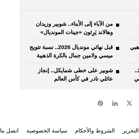
من الآباء إلى الأبناء.. شوبير وزيدان
وهالاند يَرِثون «جينات المونديال»
هبي
قبل نهائي مونديال 2026.. نسبة تتويج
ميسي ولامين جمال بالكرة الذهبية
من لقب 1966 إلى برونزية 2026..
شوبير على خطى شمايكل.. إنجاز
لي
عائلي نادر في كأس العالم
لتحرير
الشروط والأحكام
سياسة الخصوصية
اتصل بنا