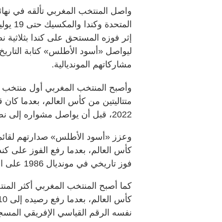
المتحد
إثر فوزه المستحق على كندا بثلاثية 
ليواصل «أسود الأطلس» كتابة التاري
مشاركاتهم المونديالية.
وأصبح المنتخب المغربي أول منتخب ع
متتاليتين من كأس العالم، بعدما كان 
2022، قبل أن يواصل مشواره إلى نصف النهائي وينهي البطولة في المركز الرابع.
وعزز «أسود الأطلس» صدارتهم لقائمة أ
كأس العالم، بعدما رفع الفوز على كن
فوز تاريخي في مونديال 1986 على البرتغال بنتيجة (3-1).
كما أصبح المنتخب المغربي أكثر المن
نفسه الرقم القياسي الإفريقي المس