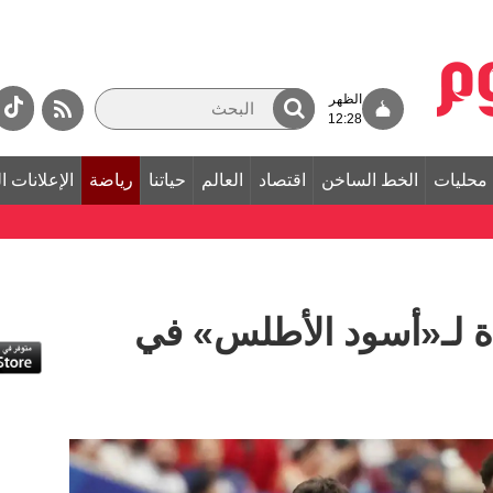
الظهر
12:28
محليات
الخط الساخن
اقتصاد
العالم
حياتنا
رياضة
الإعلانات ا
دة لـ«أسود الأطلس» في