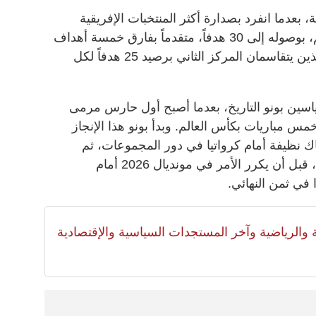
 بعدما انفرد بصدارة أكثر المنتخبات الإفريقية
تسجيلاً للأهداف في تاريخ كأس العالم، بوصوله إلى 30 هدفاً، متقدماً بفارق خمسة أهداف
على منتخبي السنغال والكاميرون، اللذين يتقاسمان المركز الثاني برصيد 25 هدفاً لكل
سين بونو التاريخ، بعدما أصبح أول حارس مرمى
مباريات بكأس العالم. وبدأ بونو هذا الإنجاز
20 بالخروج بشباك نظيفة أمام كرواتيا في دور المجموعات، ثم
إسبانيا والبرتغال في الأدوار الإقصائية، قبل أن يكرر الأمر في مونديال 2026 أمام
في ثمن النهائي.
لية والرياضية وآخر المستجدات السياسية والإقتصادية