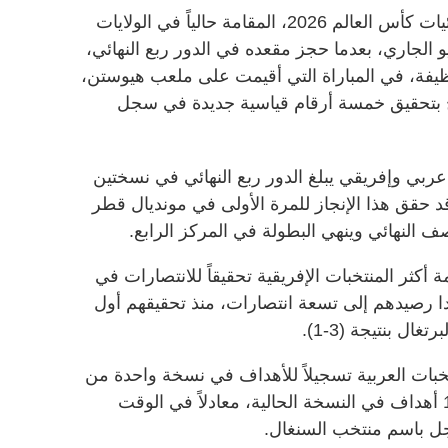
واصل المنتخب المغربي تألقه في نهائيات كأس العالم 2026، المقامة حالياً في الولايات
ة وكندا والمكسيك حتى 19 يوليو الجاري، بعدما حجز مقعده في الدور ربع النهائي،
نظيفة، في المباراة التي أقيمت على ملعب هيوستن،
خ بتحقيق خمسة أرقام قياسية جديدة في سجل
ربي وإفريقي يبلغ الدور ربع النهائي في نسختين
قد حقق هذا الإنجاز للمرة الأولى في مونديال قطر
كثر المنتخبات الإفريقية تحقيقاً للانتصارات في
دا رصيدهم إلى تسعة انتصارات، منذ تحقيقهم أول
تخبات العربية تسجيلاً للأهداف في نسخة واحدة من
كأس العالم، بعدما رفع رصيده إلى 10 أهداف في النسخة الحالية، معادلاً في الوقت
جل باسم منتخب السنغال.