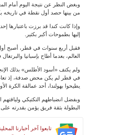
وبغض ​النظر عن نتيجة اليوم أمام ⁠ال
من بينها حصد أول نقطة في تاريخه بكأ
وإذا ⁠كانت كندا قد برزت باعتبارها 
إليها بطموحات أكبر بكثير.
فقبل أربع ⁠سنوات في قطر، أصبح أول 
العالم، بعدما أطاح بإسبانيا والبرتغال
ولم يكتف «أسود الأطلس» بذلك الإنجاز
في قطر لم يكن محض صدفة، إذ تعادلو
يطيحوا بهولندا، أحد عمالقة الكرة الأورو
وبفضل انضباطهم التكتيكي ولياقتهم البد
البطولة بثقة فريق يؤمن بقدرته على
تابعوا آخر أخبارنا المح