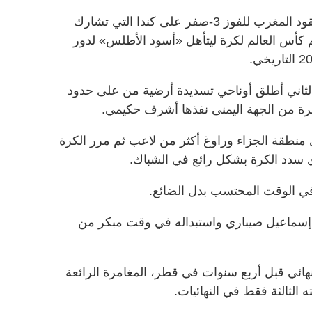
سجل عز الدين أوناحي ​ثنائية رائعة ليقود المغرب للفوز 3-صفر على كندا ‌التي ​تشارك
 كأس العالم لكرة ليتأهل «أسود الأطلس» لدور
اني أطلق أوناحي تسديدة أرضية من على حدود
حرة من الجهة اليمنى نفذها أشرف حكيمي.
يم دياز في منطقة الجزاء وراوغ أكثر من لاعب ثم مرر الكرة
ي سدد الكرة بشكل رائع في الشباك.
ي الوقت المحتسب ‌بدل الضائع.
‌إسماعيل صيباري واستبداله في وقت مبكر من
لنهائي قبل أربع سنوات في قطر، المغامرة الرائعة
الثالثة فقط ‌في النهائيات.