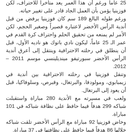
25 عاماً ورغم أن هذا العمر يعد متأخراً للاحتراف، لكن
فوزينيا يؤمن بأن العمل الجاد قادر على تغيير حياته.
ورغم طوله البالغ 189 سم كان فوزينيا يرفض من قبل
أندية الرأس الأخضر لاعتباره قصيراً وصغير الحجم، لكن
الأمر لم يمنعه من تحقيق الحلم واحتراف كرة القدم في
عمر الـ 25 عاماً، ليكون نادي باتوك هو ناديه الأول، قبل
أن ينطلق في رحلته الاحترافية وينتقل إلى أعرق أندية
الرأس الأخضر سبورتيفو مينديلينسي موسم 2011 –
2012.
وتنقل فوزينيا في رحلته الاحترافية بين أندية في
زيمبابوي، ومولودفا، والبرتغال، وقبرص، وسلوفاكيا، قبل
أن يعود إلى البرتغال.
ولعب في مسيرته مع الأندية 280 مباراة واستقبلت
شباكه 299 هدفاً فيما حافظ على نظافة شباكه في 101
مباراة.
وخاض فوزينيا 92 مباراة مع الرأس الأخضر تلقت شباكه
خلالها 86 هدفاً فيما حافظ على نظافتها في 37 مباراة.