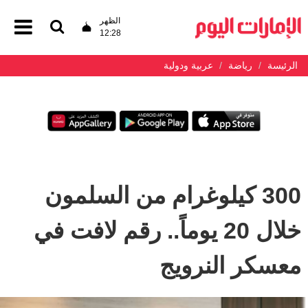
الظهر
12:28
الرئيسة
رياضة
عربية ودولية
300 كيلوغرام من السلمون
خلال 20 يوماً.. رقم لافت في
معسكر النرويج