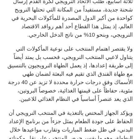
ثلاثة أسابيع، طلب الاتحاد النرويجي لكرة القدم إرسال
شحنة جديدة، مستفيداً من المكانة التي تحتلها النرويج
كواحدة من أكبر الدول المصدرة للمأكولات البحرية في
العالم، إذ يمثل هذا القطاع أحد أهم روافد الاقتصاد
النرويجي، وبنحو 10% من ناتج الدخل الخارجي.
ولا يقتصر اهتمام المنتخب على نوعية المأكولات التي
يتناول لاعبي المنتخب النرويجي، فحسب بل يمتد أيضاً
إلى طريقة إعدادها، إذ يعمل الطهاة النرويجيون بالتنسيق
مع طهاة الفندق الذي تقيم فيه البعثة لضمان طهي
الأسماك وفق درجات حرارة محددة لا تزيد عن 40 درجة
مئوية، حفاظاً على قيمتها الغذائية، خصوصاً البروتين،
الذي يعد عنصراً أساسياً في النظام الغذائي للاعبين.
ويؤكد الجهاز المختص بالتغذية في المنتخب النرويجي أن
الحفاظ على جودة الطعام يمثل جزءاً من برنامج الإعداد
البدني، في ظل ضغط المباريات وتقارب مواعيدها خلال
البطولة، وهو ما يفسر حرص المنتخب على نقل مكوناته