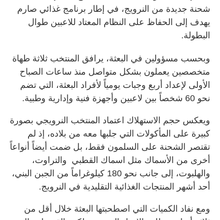
شحنة جديدة من النرويج، في إطار برنامج غذائي صارم
يهدف إلى الحفاظ على النظام المعتاد للاعبين طوال
البطولة.
وبحسب مسؤولين في البعثة، يرافق المنتخب ثلاثة طهاة
متخصصين يعملون بشكل متواصل منذ ساعات الصباح
الأولى لإعداد أربع وجبات يومياً لأفراد البعثة، التي تضم
نحو 60 شخصاً بين لاعبين وأجهزة فنية وإدارية وطبية.
ويعكس حجم الاستهلاك اعتماد المنتخب النرويجي بصورة
كبيرة على المأكولات التي جلبها معه من بلاده، إذ لم
تقتصر الشحنة على السلمون فقط، بل ضمت أيضاً أنواعاً
أخرى من الأسماك مثل اسماك القطبي والتراوت،
والهلبوت، إلى جانب نحو 180 كيلوغراماً من الجبن البني،
أحد أشهر المنتجات الغذائية التقليدية في النرويج.
ومع نفاد الكميات التي اصطحبتها البعثة خلال أقل من