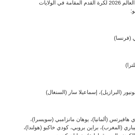
في ما يأتي ترتيب الهدافين في كأس العالم 2026 لكرة القدم المقامة في الولايات
ي (فرنسا)
ترا)
يور (البرازيل)، إسماعيلا سار (السنغال)
كاي هافيرتس (ألمانيا)، يوهان مانزامبي (سويسرا)،
باري (المغرب)، براين بروبي، كودي خاكبو (هولندا)،