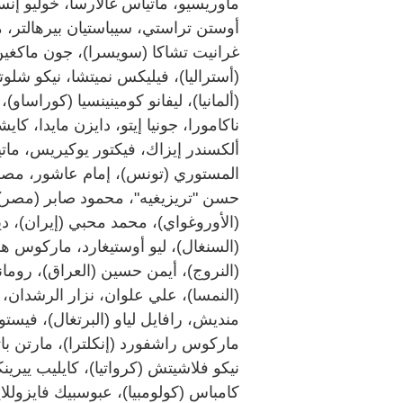
ماوريسيو، ماتياس غالارسا، خوليو إنس
أوستن تراستي، سيباستيان بيرهالتر، مال
غرانيت تشاكا (سويسرا)، جون ماكغين (
(أستراليا)، فيليكس نميتشا، نيكو شلوتر
(ألمانيا)، ليفانو كومينينسيا (كوراساو)
ناكامورا، جونيا إيتو، دايزن مايدا، كاي
ألكسندر إيزاك، فيكتور يوكيريس، مات
المستوري (تونس)، إمام عاشور، مص
حسن "تريزيغيه"، محمود صابر (مصر)، 
(الأوروغواي)، محمد محبي (إيران)، ديز
(السنغال)، ليو أوستيغارد، ماركوس هو
(النروج)، أيمن حسين (العراق)، روما
(النمسا)، علي علوان، نزار الرشدان، 
منديش، رافايل لياو (البرتغال)، فيستون
ماركوس راشفورد (إنكلترا)، مارتن باتو
نيكو فلاشيتش (كرواتيا)، كايليب ييري
كامباس (كولومبيا)، عبوسبيك فايزولل