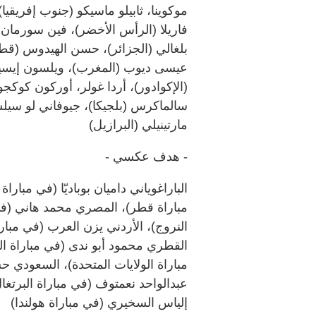
موكوينا، ثابيلو ماسيكو (جنوب إفريقيا)،
فاريلا (الرأس الأخضر)، فين سورمان (
بلغالي (الجزائر)، حسن الهيدوس (ق
عيسى ديوب (المغرب)، ويلسون إيسيدور
(الإكوادور)، أردا غولر، أوركون كوكجو
سالماكرس (بلجيكا)، جيوفاني لو سيلسو،
مارتينيلي (البرازيل)
- هدف عكسي -
الباراغوياني داميان بوباديّا (في مبار
مباراة قطر)، المصري محمد هاني (في 
النروج)، الأردني يزن العرب (في مبار
القطري محمود أبو ندى (في مباراة ا
مباراة الولايات المتحدة)، السعودي حس
عبدالواحد نعمتوف (في مباراة البرتغا
إلياس السخيري (في مباراة هولندا)