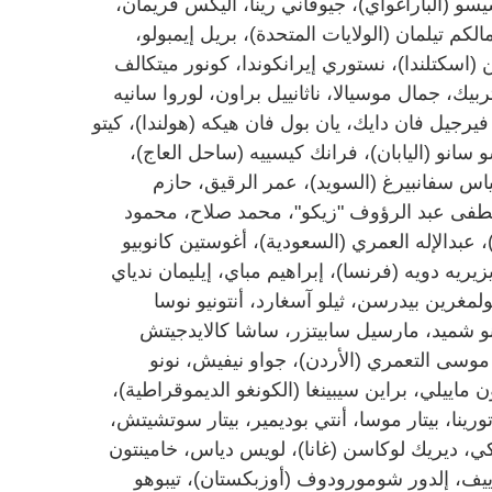
يسو (الباراغواي)، جيوفاني رينا، أليكس فريمان،
كم تيلمان (الولايات المتحدة)، بريل إيمبولو،
اسكتلندا)، نستوري إيرانكوندا، كونور ميتكالف
بيك، جمال موسيالا، ناثانييل براون، لوروا سانيه
، فيرجيل فان دايك، يان بول فان هيكه (هولندا)، كيتو
شو سانو (اليابان)، فرانك كيسييه (ساحل العاج)،
ياس سفانبيرغ (السويد)، عمر الرقيق، حازم
طفى عبد الرؤوف "زيكو"، محمد صلاح، محمود
عبدالإله العمري (السعودية)، أغوستين كانوبيو
يريه دويه (فرنسا)، إبراهيم مباي، إيليمان ندياي
لمغرين بيدرسن، ثيلو آسغارد، أنتونيو نوسا
نو شميد، مارسيل سابيتزر، ساشا كالايدجيتش
موسى التعمري (الأردن)، جواو نيفيش، نونو
 ماييلي، براين سيبينغا (الكونغو الديموقراطية)،
رينا، بيتار موسا، أنتي بوديمير، بيتار سوتشيتش،
نكي، ديريك لوكاسن (غانا)، لويس دياس، خامينتون
اييف، إلدور شومورودوف (أوزبكستان)، تيبوهو