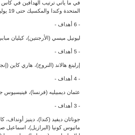
المتحدة وكندا والمكسيك حتى 19 يوليو:
- 6 أهداف -
ليونيل ميسي (الأرجنتين)، كيليان مباب
- 5 أهداف -
إرلينغ هالاند (النروج)، هاري كاين (إنجل
- 4 أهداف -
عثمان ديمبيليه (فرنسا)، فينيسيوس جون
- 3 أهداف -
جوناثان ديفيد (كندا)، دينيز أونداف، 
ماتيوس كونيا (البرازيل)، اسماعيل صي