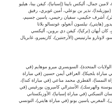
 لامين جمال، أليكس بايينا (إسبانيا)، كيفن بينا، هيليو
نيوزيلندا)، نذير بن بوعلي، أمين غويري، رفيق
طر)، أشرف حكيمي، سفيان رحيمي، ياسين جسيم،
 (هايتي)، نيلسون أنغولو، غونسالو بلاتا
، كان أيهان (تركيا)، كيفن دي بروين، أليكسي
 لاوتارو مارتينيس (الأرجنتين)، كازيميرو، غابريال
اة الولايات المتحدة)، السويسري ميرو موهايم (في
مباراة بلجيكا)، العراقي أيمن حسين (في مباراة
اة النمسا)، القطري محمد مناعي (في مباراة كندا)،
لبوسنة والهرسك)، الأسترالي كاميرون بورغيس (في
ان التمبكتي (في مباراة إسبانيا)، الأوزبكستاني
ل)، المغربي ياسين بونو (في مباراة هايتي)، التونسي