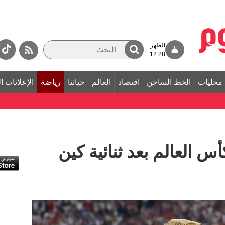
الظهر
12:28
محليات
الخط الساخن
اقتصاد
العالم
حياتنا
رياضة
الإعلانات ا
س العالم بعد ثنائية كين