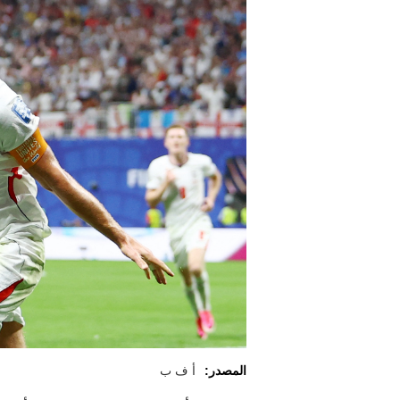
المصدر:
أ ف ب