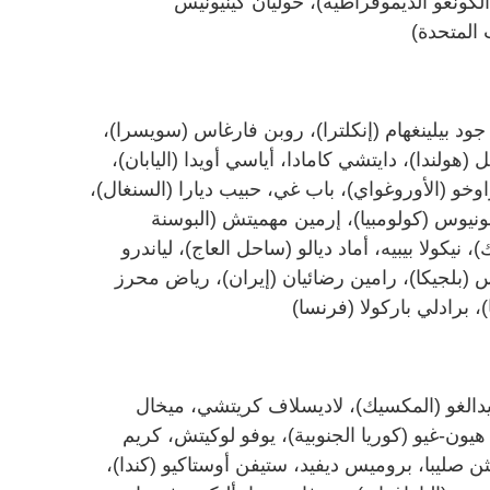
(الكونغو الديموقراطية)، خوليان كينيونيس
 المتحدة)
 جود بيلينغهام (إنكلترا)، روبن فارغاس (سويسرا)،
هولندا)، دايتشي كامادا، أياسي أويدا (اليابان)،
اوخو (الأوروغواي)، باب غي، حبيب ديارا (السنغال)،
 مونيوس (كولومبيا)، إرمين مهميتش (البوسنة
يكولا بيبيه، أماد ديالو (ساحل العاج)، لياندرو
س (بلجيكا)، رامين رضائيان (إيران)، رياض محرز
، برادلي باركولا (فرنسا)
يدالغو (المكسيك)، لاديسلاف كريتشي، ميخال
 هيون-غيو (كوريا الجنوبية)، يوفو لوكيتش، كريم
ثن صليبا، بروميس ديفيد، ستيفن أوستاكيو (كندا)،