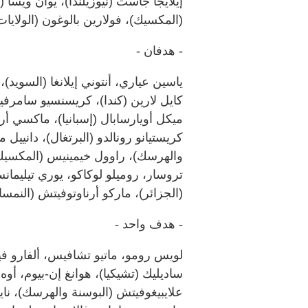
إيلايجا جاست (نيوزيلندا)، يوان ويسا 
(المكسيك)، فولارين بالوغون (الولايات
- هدفان -
ياسين عياري، أنتوني إيلانغا (السويد)،
كايل لارين (كندا)، كريسنسيو سامرفيل (
ميكل أويارسابال (إسبانيا)، ماكسي أر
كريستيانو رونالدو (البرتغال)، دانييل
والهرسك)، راوول خيمينيس (المكسيك)، ن
تروسار، روميلو لوكاكو، يوري تيليمان
(الجزائر)، ماركو أرناوتوفيتش (النمسا)
- هدف واحد -
لويس رومو، ماتيو تشافيس، ألفارو ف
ساديليك (تشيكيا)، هوانغ إن-بيوم، أوه
علايبيغوفيتش (البوسنة والهرسك)، ناي