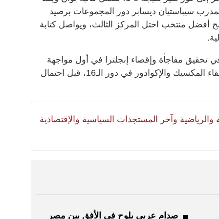
مدرب سيباستيان ديسابر دور المجموعات برصيد
ح أفضل منتخب احتل المركز الثالث، ويواصل كتابة
ية.
ي تحقيق مفاجأة وإقصاء إنجلترا في أول مواجهة
تجمع المنتخبين، فسيواجه الفائز من لقاء المكسيك والإكوادور في دور الـ16، قبل احتمال
لية والرياضية وآخر المستجدات السياسية والإقتصادية
صدام عربي يلوح في الأفق بين مصر