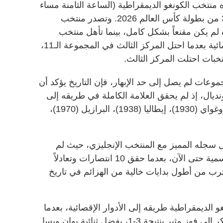
 منتخب الكونغو الديمقراطية (الساعة الثامنة مساء
اليوم بتوقيت الإمارات)، في دور الـ32 من بطولة كأس العالم 2026. وتصدر منتخب
ـ12، رغم أن أداءه لم يكن مقنعاً بشكل كامل، بينما تأهل منتخب
الكونغو الديمقراطية إلى الأدوار الإقصائية بعدما احتل المركز الثالث في المجموعة الـ11،
بات احتلت المركز الثالث.
وعات لم يصل إلى حد الإبهار، فإن التاريخ يؤكد أن
مونديال، إذ لم يحقق العلامة الكاملة في طريقه إلى
اللقب سوى أربعة منتخبات فقط: أوروغواي (1930)، إيطاليا (1938)، البرازيل (1970)،
 سجله المميز مع المنتخب الإنجليزي، حيث لم
يتعرض لأي خسارة في المباريات الرسمية حتى الآن، بعدما حقق 10 انتصارات وتعادلاً
 تنافسية، ليقترب من أطول بدايات خالية من الهزائم في تاريخ
الديمقراطية طريقه إلى الأدوار الإقصائية، بعدما
قلب تأخره أمام أوزبكستان بهدف مبكر إلى فوز مثير بنتيجة 3-1، بفضل ثنائية يوان ويسا