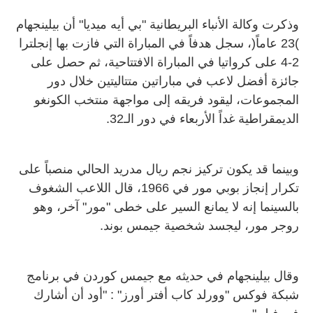
وذكرت وكالة الأنباء البريطانية "بي أيه ميديا" أن بيلينجهام
)23 عاماً(، سجل هدفاً في المباراة التي فازت بها إنجلترا
2-4 على كرواتيا في المباراة الافتتاحية، ثم حصل على
جائزة أفضل لاعب في مباراتين متتاليتين خلال دور
المجموعات، ليقود فريقه إلى مواجهة منتخب الكونغو
الديمقراطية غداً الأربعاء في دور الـ32.
وبينما قد يكون تركيز نجم ريال مدريد الحالي منصباً على
تكرار إنجاز بوبي مور في 1966، قال اللاعب الشغوف
بالسينما إنه لا يمانع السير على خطى "مور" آخر، وهو
روجر مور، ليجسد شخصية جيمس بوند.
وقال بيلينجهام في حديثه مع جيمس كوردن في برنامج
شبكة فوكس "وورلد كاب أفتر أورز" : "أود أن أشارك