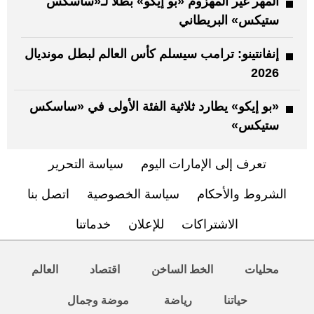
المهر غير المهزوم «بو إيكو» بطلاً لـ«ساسكس
ستيكس» البريطاني
إنفانتينو: ترامب سيسلم كأس العالم لبطل مونديال
2026
«بو إيكو» يطارد ثلاثية الفئة الأولى في «ساسكس
ستيكس»
تعرف إلى الإمارات اليوم
سياسة التحرير
الشروط والأحكام
سياسة الخصوصية
اتصل بنا
الاشتراكات
للإعلان
خدماتنا
محليات
الخط الساخن
اقتصاد
العالم
حياتنا
رياضة
موضة وجمال