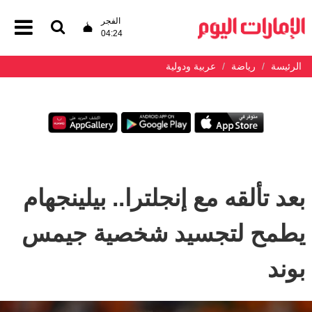
الفجر
04:24
الرئيسة
رياضة
عربية ودولية
بعد تألقه مع إنجلترا.. بيلينجهام
يطمح لتجسيد شخصية جيمس
بوند