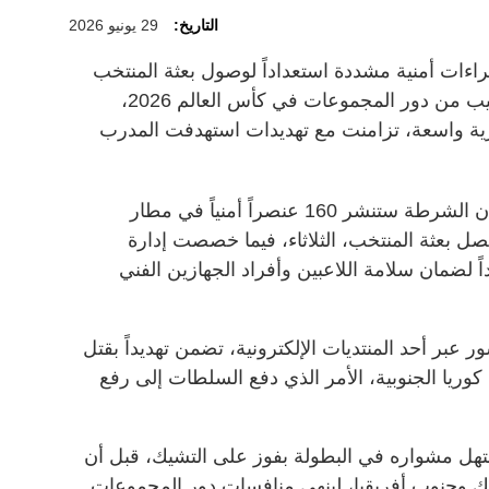
التاريخ:
29 يونيو 2026
اءات أمنية مشددة استعداداً لوصول بعثة المنتخب
الوطني إلى البلاد، عقب خروجه المخيب من دور المجموعات في كأس العالم 2026،
ة واسعة، تزامنت مع تهديدات استهدفت المدرب
وقالت وكالة الأنباء الكورية "يونهاب" إن الشرطة ستنشر 160 عنصراً أمنياً في مطار
ل بعثة المنتخب، الثلاثاء، فيما خصصت إدارة
فريقاً أمنياً إضافياً يضم 25 فرداً لضمان سلامة اللاعبين وأفراد الجهازين الفني
عبر أحد المنتديات الإلكترونية، تضمن تهديداً بقتل
كوريا الجنوبية، الأمر الذي دفع السلطات إلى رفع
تهل مشواره في البطولة بفوز على التشيك، قبل أن
يك وجنوب أفريقيا، لينهي منافسات دور المجموعات