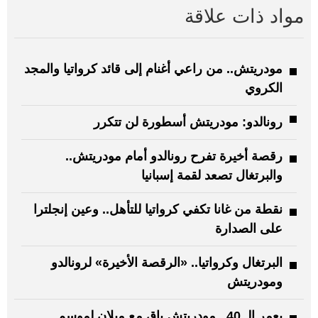
مواد ذات علاقة
مودريتش.. من راعي أغنام إلى قائد كرواتيا والمجد
الكروي
رونالدو: مودريتش أسطورة لن تتكرر
رقصة أخيرة تفرح رونالدو أمام مودريتش..
والبرتغال تصعد لقمة إسبانيا
نقطة من غانا تكفي كرواتيا للتأهل.. وعين إنجلترا
على الصدارة
البرتغال وكرواتيا.. «الرقصة الأخيرة» لرونالدو
ومودريتش
بعمر الـ 40.. مودريتش باقٍ مع ميلان لموسم