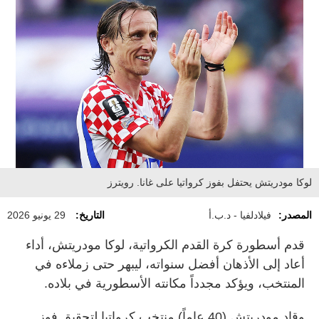
لوكا مودريتش يحتفل بفوز كرواتيا على غانا. رويترز
المصدر:
فيلادلفيا - د.ب.أ
التاريخ:
29 يونيو 2026
قدم أسطورة كرة القدم الكرواتية، لوكا مودريتش، أداء
أعاد إلى الأذهان أفضل سنواته، ليبهر حتى زملاءه في
المنتخب، ويؤكد مجدداً مكانته الأسطورية في بلاده.
وقاد مودريتش (40 عاماً) منتخب كرواتيا لتحقيق فوز