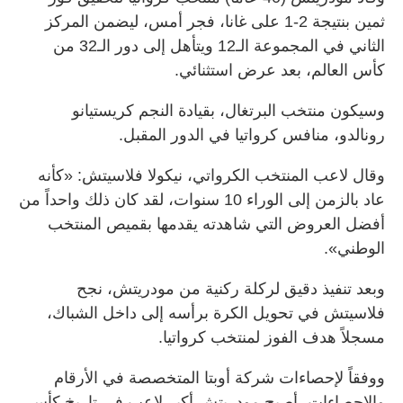
ثمين بنتيجة 2-1 على غانا، فجر أمس، ليضمن المركز
الثاني في المجموعة الـ12 ويتأهل إلى دور الـ32 من
كأس العالم، بعد عرض استثنائي.
وسيكون منتخب البرتغال، بقيادة النجم كريستيانو
رونالدو، منافس كرواتيا في الدور المقبل.
وقال لاعب المنتخب الكرواتي، نيكولا فلاسيتش: «كأنه
عاد بالزمن إلى الوراء 10 سنوات، لقد كان ذلك واحداً من
أفضل العروض التي شاهدته يقدمها بقميص المنتخب
الوطني».
وبعد تنفيذ دقيق لركلة ركنية من مودريتش، نجح
فلاسيتش في تحويل الكرة برأسه إلى داخل الشباك،
مسجلاً هدف الفوز لمنتخب كرواتيا.
ووفقاً لإحصاءات شركة أوبتا المتخصصة في الأرقام
والإحصاءات، أصبح مودريتش أكبر لاعب في تاريخ كأس