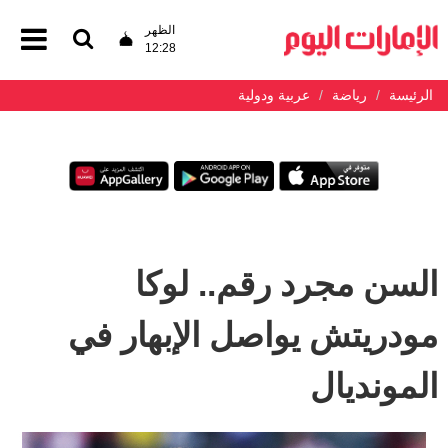
الظهر
12:28
الرئيسة
رياضة
عربية ودولية
السن مجرد رقم.. لوكا
مودريتش يواصل الإبهار في
المونديال