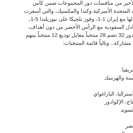
ل الأخير من منافسات دور المجموعات ضمن كأس
 الولايات المتحدة الأميركية وكندا والمكسيك، والتي أسفرت
عن تأهل منتخب مصر لأول مرة بتعادلها مع إيران 1-1، وفوز بلجيكا على نيوزيلندا 5-1،
لأوروغواي 1-صفر، وتعادل السعودية مع الرأس الأخضر من دون أهداف،
أصبحت قائمة المتأهلين رسمياً إلى الدور 32 تضم 28 منتخباً مقابل توديع 12 منتخباً بينهم
يقيا
وسنة والهرسك
تراليا، الباراغواي
ج، الإكوادور
لسويد
خضر