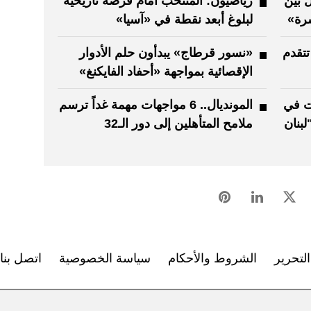
هل بين
رياضيون: المنتخب أمام فرصة تاريخية
رة»
لبلوغ أبعد نقطة في «آسيا»
تتقدم
«نسور قرطاج» يبدأون حلم الأدوار
الإقصائية بمواجهة «أحفاد الفايكنغ»
مارات في
المونديال.. 6 مواجهات مهمة غداً ترسم
لبنان
ملامح المتأهلين إلى دور الـ32
لتحرير
الشروط والأحكام
سياسة الخصوصية
اتصل بنا