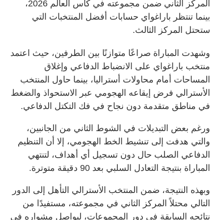
المركز الثاني ضمن مجموعته في كأس العالم 2026،
بينما تنتظر باراغواي حسابات أفضل المنتخبات التي
ستحتل المركز الثالث.
وشهدت المباراة صراعًا متوازنًا بين الطرفين، حيث اعتمد
منتخب باراغواي على الانضباط الدفاعي وإغلاق
المساحات أمام محاولات أستراليا، بينما حاول المنتخب
الأسترالي فرض إيقاعه الهجومي عبر الاستحواذ والضغط
في مناطق متقدمة دون نجاح في فك التكتل الدفاعي.
ورغم بعض التبديلات في الشوط الثاني من الجانبين،
والتي هدفت إلى تنشيط الخط الهجومي، إلا أن التنظيم
الدفاعي الصلب حال دون تسجيل أي أهداف، لتنتهي
المباراة بنتيجة التعادل السلبي بعد 90 دقيقة متوترة.
وبهذه النتيجة، ضمن المنتخب الأسترالي التأهل إلى الدور
التالي محتلاً المركز الثاني في مجموعته، مستفيدًا من
نتائجه السابقة في دور المجموعات، ليواصل مشواره في