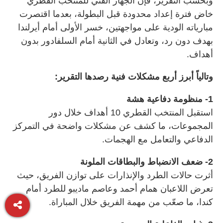
وبحسب التقرير، فإن الجهاز الفني للمنتخب القطري
خاض فترة إعداد محدودة قبل البطولة، بعدما اقتصرت
مبارياته الودية على مواجهتين، خسر الأولى أمام أيرلندا
بهدف دون رد، وتعادل في الثانية أمام السلفادور بدون
أهداف.
وتالياً أبرز أربع مشكلات فنية رصدها التقرير:
1- منظومة دفاعية هشة
استقبل المنتخب القطري 10 أهداف خلال دور
المجموعات، ما كشف عن مشكلات واضحة في التمركز
الدفاعي والتعامل مع الهجمات.
2- ضعف الانضباط والبطاقات الملونة
أثرت حالات الطرد والإنذارات على توازن الفريق، حيث
تعرض اللاعبان همام أحمد وعاصم ماديبو للطرد أمام
كندا، ما صعّب من مهمة الفريق خلال المباراة.