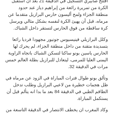
افتتح صابيري ⁠التسجيل في الدقيقة 21 بعد ان استقبل
الكرة من تمريرة رائعة من إبراهيم دياز عند حدود
منطقة الجزاء ولمح ‌أليسون حارس البرازيل متقدما عن
مرماه، قبل أن يهيئ الكرة لنفسه بشكل مثالي ويرسل
كرة ‌ساقطة من فوق الحارس لتستقر داخل ‌الشباك.
وكلل البرازيلي فينيسيوس جونيور مجهودا ‌فرديا رائعا
بتسديدة متقنة ‌من داخل منطقة الجزاء، لم يحرك لها
الحارس ياسين ​بونو ساكنا لتسكن ‌الشباك باتجاه ​الزاوية
اليمنى العليا للمرمى، ⁠ليتعادل للبرازيل بطلة العالم خمس
مرات في الدقيقة 32.
وتألق بونو طوال فترات المباراة في ​الزود ⁠عن ⁠مرماه في
ظل هجمات خطيرة من لاعبي البرازيل وطلب تدخل
الطاقم الطبي في الدقيقة 84 ⁠بعد ما بدا انه يتألم قبل أن
يستكمل المباراة.
وكاد المغرب ان يخطف الانتصار في الدقيقة التاسعة من