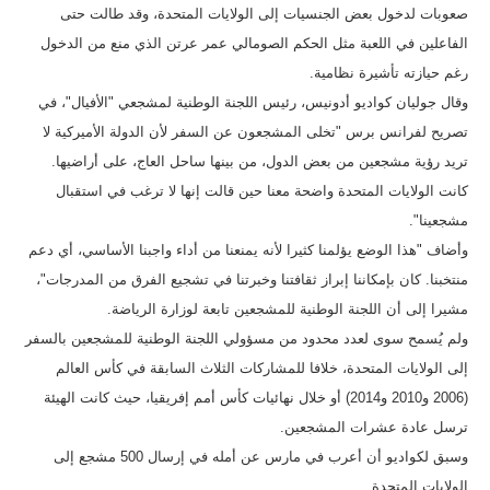
صعوبات لدخول بعض الجنسيات إلى الولايات المتحدة، وقد طالت حتى
الفاعلين في اللعبة مثل الحكم الصومالي عمر عرتن الذي منع من الدخول
رغم حيازته تأشيرة نظامية.
وقال جوليان كواديو أدونيس، رئيس اللجنة الوطنية لمشجعي "الأفيال"، في
تصريح لفرانس برس "تخلى المشجعون عن السفر لأن الدولة الأميركية لا
تريد رؤية مشجعين من بعض الدول، من بينها ساحل العاج، على أراضيها.
كانت الولايات المتحدة واضحة معنا حين قالت إنها لا ترغب في استقبال
مشجعينا".
وأضاف "هذا الوضع يؤلمنا كثيرا لأنه يمنعنا من أداء واجبنا الأساسي، أي دعم
منتخبنا. كان بإمكاننا إبراز ثقافتنا وخبرتنا في تشجيع الفرق من المدرجات"،
مشيرا إلى أن اللجنة الوطنية للمشجعين تابعة لوزارة الرياضة.
ولم يُسمح سوى لعدد محدود من مسؤولي اللجنة الوطنية للمشجعين بالسفر
إلى الولايات المتحدة، خلافا للمشاركات الثلاث السابقة في كأس العالم
(2006 و2010 و2014) أو خلال نهائيات كأس أمم إفريقيا، حيث كانت الهيئة
ترسل عادة عشرات المشجعين.
وسبق لكواديو أن أعرب في مارس عن أمله في إرسال 500 مشجع إلى
الولايات المتحدة.