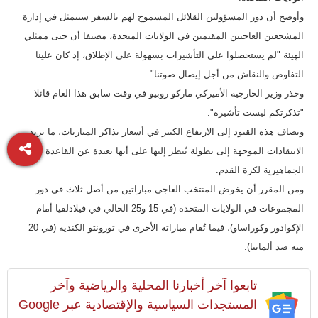
وأوضح أن دور المسؤولين القلائل المسموح لهم بالسفر سيتمثل في إدارة
المشجعين العاجيين المقيمين في الولايات المتحدة، مضيفا أن حتى ممثلي
الهيئة "لم يستحصلوا على التأشيرات بسهولة على الإطلاق، إذ كان علينا
التفاوض والنقاش من أجل إيصال صوتنا".
وحذر وزير الخارجية الأميركي ماركو روبيو في وقت سابق هذا العام قائلا
"تذكرتكم ليست تأشيرة".
وتضاف هذه القيود إلى الارتفاع الكبير في أسعار تذاكر المباريات، ما يزيد
الانتقادات الموجهة إلى بطولة يُنظر إليها على أنها بعيدة عن القاعدة
الجماهيرية لكرة القدم.
ومن المقرر أن يخوض المنتخب العاجي مباراتين من أصل ثلاث في دور
المجموعات في الولايات المتحدة (في 15 و25 الحالي في فيلادلفيا أمام
الإكوادور وكوراساو)، فيما تُقام مباراته الأخرى في تورونتو الكندية (في 20
منه ضد ألمانيا).
تابعوا آخر أخبارنا المحلية والرياضية وآخر
المستجدات السياسية والإقتصادية عبر Google