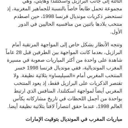
الثالثة إلى جانب البرازيل واسكتلندا وهايتي، وهي
مجموعة تحمل طابعاً خاصاً بالنسبة للجماهير المغربية، إذ
تستحضر ذكريات مونديال فرنسا 1998، حين اصطدم
منتخب بلادها باثنين من منافسيه الحاليين في الدور
الأول.
وتتجه الأنظار بشكل خاص إلى المواجهة المرتقبة أمام
البرازيل، بعدما كانت المواجهة بين الطرفين قبل 28 عاماً
شاهدة على واحدة من أكثر المباريات صعوبة في مسيرة
المغرب المونديالية، ففي مونديال فرنسا 1998 خسر
المنتخب المغربي أمام «السيليساو» بثلاثية نظيفة. ولا
تقتصر الذكريات على البرازيل فقط، إذ يعود المنتخب
المغربي أيضاً لمواجهة اسكتلندا، المنافس الذي ارتبط
بواحدة من أجمل اللحظات في تاريخ مشاركاته بكأس
العالم 1998، عندما حقق انتصاراً لافتاً بثلاثية نظيفة أيضا.
مباريات المغرب في المونديال بتوقيت الإمارات