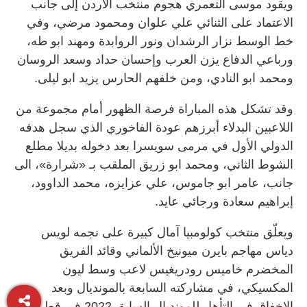
ويقود موسى التعمري هجوم منتخب الأردن إلى جانب
الاعتماد على الثنائي علي علوان ومحمود مرضي، وفي
خط الوسط نزار الرشدان ونور الروابدة ومهند ابو طه،
ورباعي الدفاع يزن العرب وإحسان حداد وسعد الروسان
ومحمد ابو النادي، ومن خلفهم الحارس يزيد ابو ليلى.
وقد تشكل هذه المباراة فرصة الظهور أمام مجموعة من
اللاعبين البدلاء أبرزهم عودة الفاخوري الذي سجل هدفه
الدولي الأول في مرمى سويسرا بعد دخوله بديلا مطلع
الشوط الثاني، ومحمد ابو زريق الملقب بـ «شرارة»، الى
جانب، عامر ابو جاموس، علي عزايزه، محمد الداوود،
إبراهيم سعادة ورجائي عايد.
ويعلّق منتخب كولومبيا آمال كبيرة على نجمه لويس
دياس مهاجم بايرن ميونيخ الألماني وقائد الفريق
المخضرم خاميس رودريغيس لاعب وسط ليون
المكسيكي، في مشاركته السابعة بالمونديال وبعد
الإخفاق في التأهل للمونديال السابق 2022 في قطر.