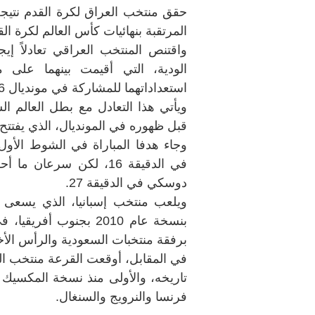
حقق منتخب العراق لكرة القدم نتيجة
المرتقبة بنهائيات كأس العالم لكرة ال
واقتنص المنتخب العراقي تعادلاً إيج
الودية، التي أقيمت بينهما على مل
استعداداتهما للمشاركة في مونديال 2026.
ويأتي هذا التعادل مع بطل العالم ال
قبل ظهوره في المونديال، الذي يفتتح منافساته في
وجاء هدفا المباراة في الشوط الأو
في الدقيقة 16، لكن سر
دوسكي في الدقيقة 27.
ويلعب منتخب إسبانيا، الذي يسعى لل
بنسخة عام 2010 بجنوب 
برفقة منتخبات السعودية والرأس الأ
في المقابل، أوقعت القرعة منتخب الع
فرنسا والنرويج والسنغال.