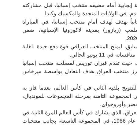
 إيجابية أمام مضيفه منتخب إسبانيا، قبل مشاركته
قدم، في الولايات المتحدة والمكسيك وكندا.
ابياً بهدف لهدف أمام منتخب إسبانيا، في المباراة
عب (ريازور) بمدينة لاكورونيا الإسبانية، ضمن
سابق، ليمنح المنتخب العراقي قوة دفع جيدة للغاية
 11 يونيو الحالي.
ل، حيث تقدم فيران توريس لمصلحة منتخب إسبانيا
عان ما أحرز منتخب العراق هدف التعادل بواسطة ميرخاس
تتويج بلقبه الثاني في كأس العالم، بعدما فاز به
أفريقيا، في المجموعة الثامنة بمرحلة المجموعات للمونديال،
خضر وأوروجواي.
راق، الذي يشارك في كأس العالم للمرة الثانية في
تاريخه، والأولى منذ نسخة المكسيك عام 1986، في المجموعة التاسعة، بجانب منتخبات