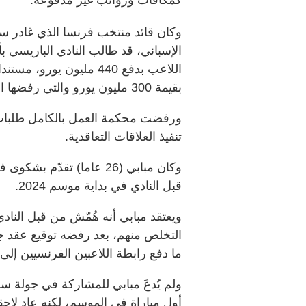
كمكافآت ورواتب غير مدفوعة.
اللاعب بدفع 440 مليون ي
بقيمة 300 مليون يورو والتي رفضها اللاعب.
ورفضت محكمة العمل بالكامل طلبات ا
تنفيذ العلاقات التعاقدية.
وكان مبابي (26 عاما) تقد
قبل النادي في بداية موسم 2024.
ويعتقد مبابي أنه هُمّش من قبل النادي
التخلص منهم، بعد رفضه توقيع عقد ج
ما دفع رابطة اللاعبين الفرنسيين إلى
أول مباراة في الموسم، لكنه عاد لاحقا