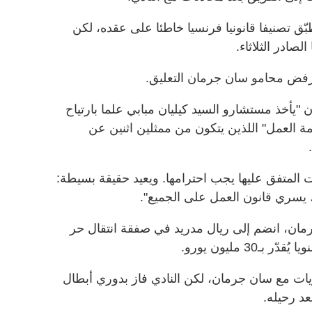
بّق تصنيفا قانونيا فرنسيا خاطئا على عقده، لكن
ادر الثلاثاء.
رفض محامو سان جرمان التعليق.
 "يأخذ مستشارو السيد كيليان مبابي علما بارتياح
 العمل" اللذين يتكون من ممثلين اثنين عن
ات المتفق عليها يجب احترامها. ويعيد حقيقة بسيطة:
 يسري قانون العمل على الجميع".
ان، انضم إلى ريال مدريد في صفقة انتقال حر
3 مليون يورو.
ابي 256 هدفا في 308 مباريات مع سان جرمان، لكن النادي فاز بدوري أبطال
عد رحيله.