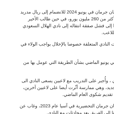
وكان قائد منتخب فرنسا الذي غادر سان جرمان في يونيو 2024 للانضمام إلى ريال مدريد
الإسباني، قد طالب النادي الباريسي بأكثر من 260 مليون يورو، في حين طالب الأخير
ورو، مستندا إلى فشل صفقة انتقاله إلى نادي الهلال السعودي
لنادي المتعلقة خصوصا بالإخلال بواجب الولاء في
ّم بشكوى في يونيو الماضي بشأن الطريقة التي عومل بها من
 ، وأُجبر على التدريب مع لاعبين يسعى النادي الى
ديد، وهي ممارسة أثّرت أيضا على لاعبين آخرين،
 تقديم شكوى العام الماضي.
ولم يُدعَ مبابي للمشاركة في جولة سان جرمان التحضيرية في آسيا عام 2023، وغاب عن
 إلى الفريق بعد محادثات مع النادي.