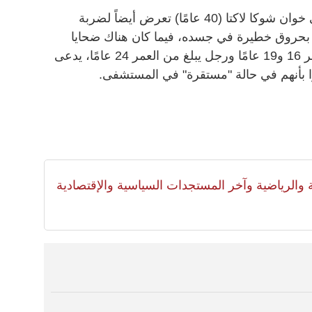
وأوضحت الصحيفة أن حارس المرمى خوان شوكا لاكتا (40 عامًا) تعرض أيضاً لضربة
 بحروق خطيرة في جسده، فيما كان هناك ضحايا
آخرون وهم: مراهقان يبلغان من العمر 16 و19 عامًا ورجل يبلغ من العمر 24 عامًا، يدعى
وا بأنهم في حالة "مستقرة" في المستشفى.
لية والرياضية وآخر المستجدات السياسية والإقتصادية