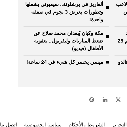
لاعب
ألفاريز في برشلونة.. سيميوني يشعلها
س
وتطورات بعرض 3 نجوم في صفقة
واحدة!
مكة وكيان يُبعدان محمد صلاح عن
لمنتخب فرنسا بقيادة زيدان ويضم 25
ضغط المباريات وليفربول.. بعفوية
الأطفال (فيديو)
لدو
ميسي يخسر كل شيء في 24 ساعة!
لتحرير
الشروط والأحكام
سياسة الخصوصية
اتصل بنا