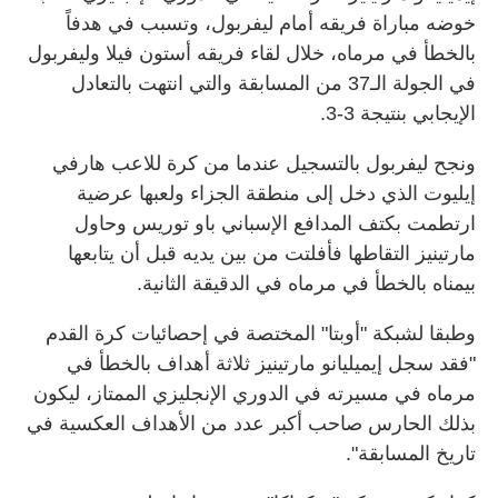
خوضه مباراة فريقه أمام ليفربول، وتسبب في هدفاً
بالخطأ في مرماه، خلال لقاء فريقه أستون فيلا وليفربول
في الجولة الـ37 من المسابقة والتي انتهت بالتعادل
الإيجابي بنتيجة 3-3.
ونجح ليفربول بالتسجيل عندما من كرة للاعب هارفي
إيليوت الذي دخل إلى منطقة الجزاء ولعبها عرضية
ارتطمت بكتف المدافع الإسباني باو توريس وحاول
مارتينيز التقاطها فأفلتت من بين يديه قبل أن يتابعها
بيمناه بالخطأ في مرماه في الدقيقة الثانية.
وطبقا لشبكة "أوبتا" المختصة في إحصائيات كرة القدم
"فقد سجل إيميليانو مارتينيز ثلاثة أهداف بالخطأ في
مرماه في مسيرته في الدوري الإنجليزي الممتاز، ليكون
بذلك الحارس صاحب أكبر عدد من الأهداف العكسية في
تاريخ المسابقة".