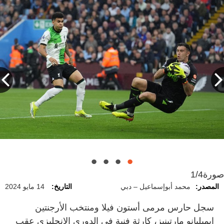
صورة
1/4
المصدر:
محمد أبوإسماعيل – دبي
التاريخ:
14 مايو 2024
سجل حارس مرمى أستون فيلا ومنتخب الأرجنتين
إيميليانو مارتينيز، كارثة فنية في الدوري الإنجليزي عقب