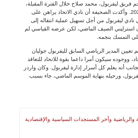
م فريق ليفربول، محمد صلاح خلال الفترة المقبلة،
وخاصة في الانتقالات الصيفية لعام 2024. وأكدت الصحيفة أن نادي الاتحاد يراهن على
نادي ليفربول من أجل تسهيل عملية انتقاله إلى
 وكان الاتحاد عرض 150 مليون استرليني الصيف الماضي، لكن عرضه القياسي لم
لى التمسك بنجمه.
 تعيين المدير الرياضي السابق لليفربول جوليان
 ووجوده سيكون أمرا داعما بقوة للاتحاد للتعاقد
جانب أنه يعلم كل أسرار إدارة ليفربول. وكان واردز
فربول، ورحيله بنهاية الموسم الماضي، جاء بسبب
لية والرياضية وآخر المستجدات السياسية والإقتصادية