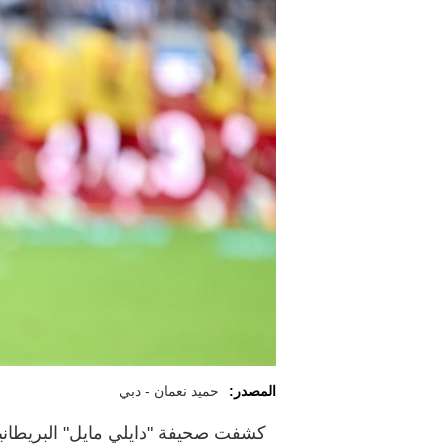
المصدر:
حميد نعمان - دبي
كشفت صحيفة "دايلي مايل" البريطانية