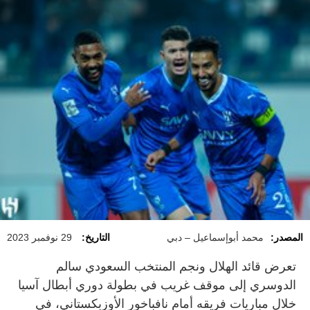
المصدر:
محمد أبوإسماعيل – دبي
التاريخ:
29 نوفمبر 2023
تعرض قائد الهلال ونجم المنتخب السعودي سالم
الدوسري إلى موقف غريب في بطولة دوري أبطال آسيا
خلال مباريات فريقه أمام نافباخور الأوزبكستاني، في