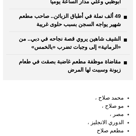
أبوظبي وعلي مدار الساعة يومياً
49 ألف نملة في أطباق الزبائن.. صاحب مطعم
شهير يواجه السجن بسبب حلوى غريبة
الشيف شاهين يروي قصة نجاحه في دبي.. من
«الرمانية» إلى وجبات تضرب «بالخمس»
مقاضاة موظفة مطعم غاضبة بصقت في طعام
زبونة وسببت لها المرض
:
محمد صلاح
،
مو صلاح
،
مصر
،
الدوري الانجليز
،
مطعم صلاح