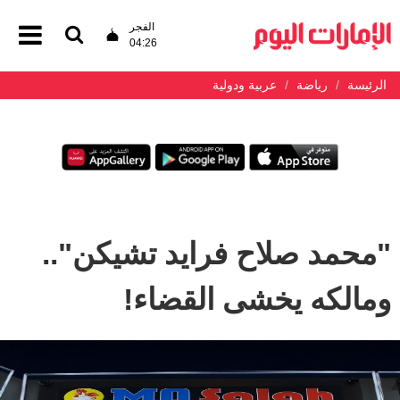
الفجر
04:26
الرئيسة
رياضة
عربية ودولية
"محمد صلاح فرايد تشيكن"..
ومالكه يخشى القضاء!