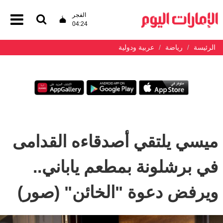
الفجر
04:24
الرئيسة
رياضة
عربية ودولية
ميسي يلتقي أصدقاءه القدامى
في برشلونة بمطعم ياباني..
ويرفض دعوة "الخائن" (صور)