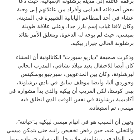
برفقة عائلته إلى مدينة برشلونة الإسبانية، حيث دعا
بعض أصدقائه القدامى وأفراد من عائلاتهم إلى وجبة
عشاء في أحد المطاعم اليابانية الشهيرة في المدينة،
وكان لافتا غياب إسم بارز جدا، وعلى علاقة طويلة
بميسي، حيث لم يوجه له الدعوة، ويتعلق الأمر بقائد
برشلونة الحالي جيرار بيكيه.
وذكرت صحيفة "دياريو سبورت" الكاتالونية أن العشاء
كان أيضا للاحتفال بعيد ميلاد تشافي، المدرب الحالي
لبرشلونة، وكان بين المدعويين، سيرجيو بوسكيتس
وجوردي ألبا، وأيضا موظف سابق في نادي برشلونة،
بيبي كوستا، لكن الغريب أن بيكيه والذي بدأ مشواره في
أكاديمية برشلونة في نفس الوقت الذي انطلق فيه
ميسي، تم استبعاده.
وتبين أن السبب هو في اتهام ميسي لبيكيه بـ"خيانته"،
والتخلي عنه، حين رفض تخفيض راتبه حتى يتمكن ميسي
من البقاء في برشلونة، ولا يرحل إلى سان جرمان، بينما