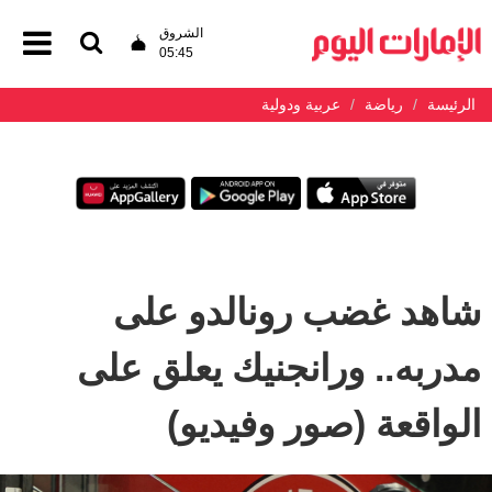
الشروق
05:45
الرئيسة
رياضة
عربية ودولية
شاهد غضب رونالدو على
مدربه.. ورانجنيك يعلق على
الواقعة (صور وفيديو)