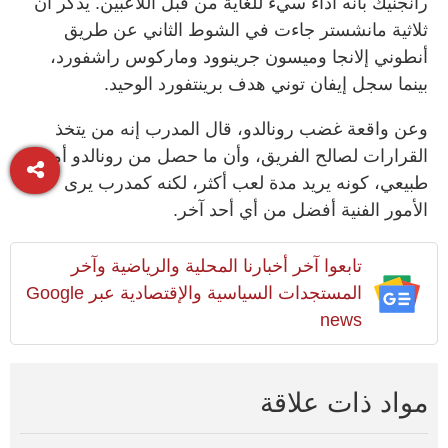
رانجنيك بأنه أداء سيء للغاية من قبل اللاعبين. يذكر أن
ثلاثية مانشستر جاءت في الشوط الثاني عن طريق
أنطوني إلانجا وميسون جرينوود وماركوس راشفورد،
بينما سجل إيفان توني هدف برينتفورد الوحيد.
وعن واقعة غضب رونالدو، قال المدرب إنه من يتخذ
القرارات لصالح الفريق، وأن ما حصل من رونالدو أمر
طبيعي، كونه يريد مدة لعب أكثر، لكنه كمدرب يرى
الأمور الفنية أفضل من أي أحد آخر.
تابعوا آخر أخبارنا المحلية والرياضية وآخر
المستجدات السياسية والإقتصادية عبر Google
news
مواد ذات علاقة