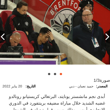
صورة
1/3
المصدر:
حميد نعمان - دبي
التاريخ:
20 يناير 2022
أبدى نجم مانشستر يونايتد، البرتغالي كريستيانو رونالدو
غضبه الشديد خلال مباراة مضيفه برينتفورد في الدوري
الإنجليزي أمس، وذلك بسبب قرار تبديله في الشوط