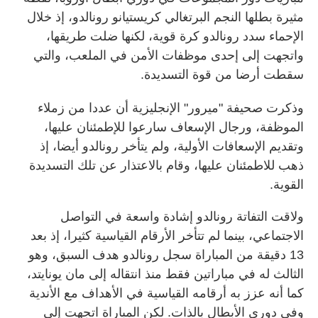
مثيرة بطلها النجم البرتغالي كريستيانو رونالدو، إذ خلال
الإحماء سدد رونالدو كرة قوية، لكنها ضلت طريقها،
واتجهت إلى إحدى موظفات الأمن في الملعب، والتي
سقطت أرضا من قوة التسديدة.
وذكرت صحيفة "ميرور" الإنجليزية أن عددا من زملاء
الموظفة، ورجال الإسعاف سارعوا للإطمئنان عليها،
وتقديم الإسعافات الأولية، ولم يتأخر رونالدو أيضا، إذ
ذهب للاطمئنان عليها، وقام بالاعتذار عن تلك التسديدة
القوية.
ولاقت التفاتة رونالدو إشادة واسعة في التواصل
الاجتماعي، بينما لم تتأخر الأرقام القياسية كثيرا، إذ بعد
13 دقيقة من المباراة سجل رونالدو هدف السبق، وهو
الثالث له في مباراتين فقط منذ انتقاله إلى مان يونايتد،
كما أنه عزز به أرقامه القياسية في الأهداف مع الأندية
وفي دوري الأبطال بالذات. لكن المباراة اتجهت إلى