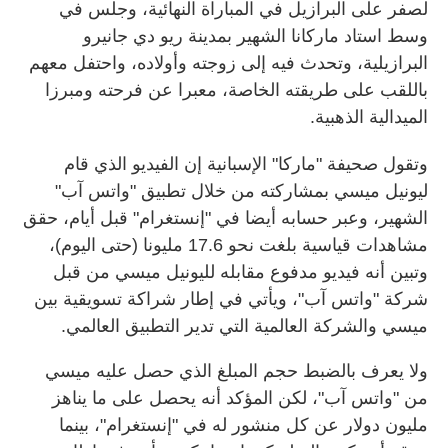
لصفر على البرازيل في المباراة النهائية، وجلس في
وسط استاد ماركانا الشهير بمدينة ريو دي جانيرو
البرازيلية، وتحدث فيه إلى زوجته وأولاده، واحتفل معهم
باللقب على طريقته الخاصة، معبرا عن فرحته ومبرزا
الميدالية الذهبية.
وتقول صحيفة "ماركا" الإسبانية إن الفيديو الذي قام
ليونيل ميسي بمشاركته من خلال تطبيق "واتس آب"
الشهير، وعبر حسابه أيضا في "إنستغرام" قبل أيام، حقق
مشاهدات قياسية بلغت نحو 17.6 مليونا (حتى اليوم)،
وتبين أنه فيديو مدفوع مقابله لليونيل ميسي من قبل
شركة "واتس آب"، ويأتي في إطار شراكة تسويقية بين
ميسي والشركة العالمية التي تدير التطبيق العالمي.
ولا يعرف بالضبط حجم المبلغ الذي حصل عليه ميسي
من "واتس آب"، لكن المؤكد أنه يحصل على ما يناهز
مليون دولار عن كل منشور له في "إنستغرام"، بينما