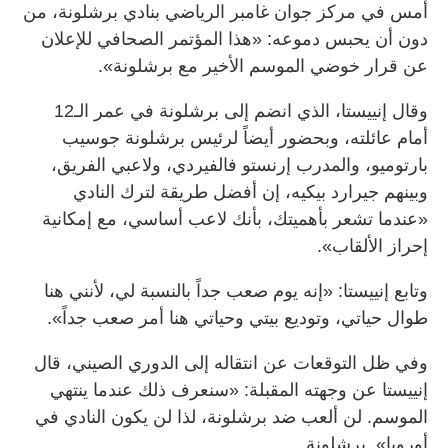
أمس في مركز جوان غامبر الرياضي بنادي برشلونة، من
دون أن يحبس دموعه: «هذا المؤتمر الصحافي للإعلان
عن قرار خوضي الموسم الأخير مع برشلونة».
وقال إنييستا، الذي انضم إلى برشلونة في عمر الـ12
أمام عائلته، وبحضور أيضاً لرئيس برشلونة جوسيب
بارتوميو، والمدرب إرنستو فالفيردي، ولاعبي الفريق،
وبينهم جيرارد بيكيه، إن أفضل طريقة لترك النادي
«عندما تشعر بأهميتك، بأنك لاعب أساسي، مع إمكانية
إحراز الألقاب».
وتابع إنييستا: «إنه يوم صعب جداً بالنسبة لي، لأنني هنا
طوال حياتي، وتوديع بيتي وحياتي هنا أمر صعب جداً».
وفي ظل التوقعات عن انتقاله إلى الدوري الصيني، قال
إنييستا عن وجهته المقبلة: «سنعرف ذلك عندما ينتهي
الموسم. لن ألعب ضد برشلونة، لذا لن يكون النادي في
أوروبا». برشلونة