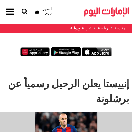
الظهر
12:27
الرئيسة
رياضة
عربية ودولية
إنييستا يعلن الرحيل رسمياً عن
برشلونة