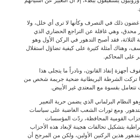
أوروبيون يستفيقون ببطء، إلا أن التعبير عن استيائهم
.
ي غضون ذلك في التصرف وكأنها لا ترى أي خلل، ولا
 محدق، وهي غافلة عن التراجع الحضاري الذي
ة الثلاثة، فقد أصبح التدهور في الركن الأول وهو
، وهناك أمثلة كثيرة على كيفية تضاؤل استقلال
صر على المحاكم.
 أجهزة إنفاذ القانون، ونادراً ما يتجلى هذا
دما تركت الشرطة البريطانية ضحية جريمة شخص من
 تتعامل بقسوة مع المعتدي غير الأبيض.
وهو النظام البرلماني الذي يضمن حرية التعبير
 التدهور. ومع ثورات الشعب الغاضبة على سياسات
أحزاب القومية المحافظة، ردّت المؤسسات
اطية بتشكيل تحالفات هجينة لإبعاد هذه الأحزاب
بتدهور هذين الركنين الأولين، ولكن من المرجح أن