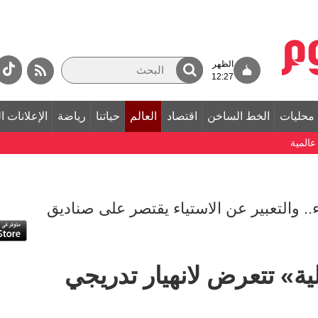
الظهر
12:27
محليات
الخط الساخن
اقتصاد
العالم
حياتنا
رياضة
الإعلانات ا
المية
.. والتعبير عن الاستياء يقتصر على صناديق
لية» تتعرض لانهيار تدريجي