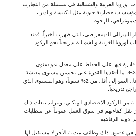
 أوروبا الغربية والشمالية في سلسلة من التجارب
ؤسسات حضارية حيوية مثل الكنيسة والدين،
ديموغرافي، للهجوم.
ر الليبرالي الديمقراطي، التي ظهرت أخيراً، فمنذ
 أوروبا الغربية والشمالية تدريجياً نحو الركود
 قادرة فيها على الحفاظ على معدل نمو سنوي
حقيقي للناتج المحلي الإجمالي بنسبة 3%، ما أفقدها القدرة على تحسين مستوى معيشة
سكانها بشكل مستمر، ثم انخفض معدل النمو إلى أقل من 2% سنوياً، وهو المستوى الذي
جع تدريجياً.
لة من الركود الاقتصادي الهيكلي، وتتزايد تبعات ذلك
ن تقل كفاءتهم في سوق العمل عموماً عن متطلبات
ى دولة الرفاهية.
 في غضون ذلك وظائف متدنية الأجر لا مستقبل لها