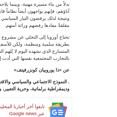
بدلاً من بناء مسيرة مهنية، وبينما يل
آباؤهم، فإنهم يواجهون أيضاً نظاماً قان
ونتيجة لذلك يرفضون التيار السياسي ا
مقلقةً مفادها رفضهم وراثة أمتهم.
تحتاج أوروبا إلى التخلي عن مشروع «ا
بطريقة سلمية ومنظمة، ولكن للأسف يب
المتسارع الذي نشهده اليوم لا يُلهم ا
بالتجارب المجتمعية نفسها التي أدت إل
عن «ذا يوروبيان كونزرفيتف»
. النموذج الاجتماعي والسياسي والا
وديمقراطية برلمانية، وحرية التعبير، و
تابعوا آخر أخبارنا المح
عبر Google news