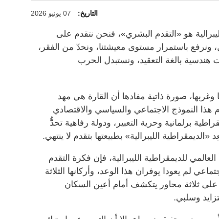
التاريخ:
07 يونيو 2026
يبرالية هو «التقدم البشري»، فنحن نتقدم على
ونرفع باستمرار مستوى معيشتنا، ونحدّ من الفقر،
ندسية بالغة التعقيد، ونستبدل الحرب
وغربها، صورة ذاتية مفادها أن القارة هي مهد
وم هذا النموذج الاجتماعي والسياسي والاقتصادي
طية برلمانية وحرية التعبير، ودولة رفاهية تحدُّ
 «الديمقراطية الليبرالية» بطبيعتها بتقدم لا ينتهي.
عالمي للديمقراطية الليبرالية، فإن فكرة التقدم
تماعي لم يعودا يوفران هذا الوعد، وأركانها الثلاثة
 على ثلاثة محاور يتكشف أمام أعين السكان
تزايد وسلبي.