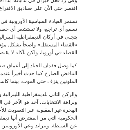
وفي رد فعل لايزال في بداياته، بدأ ال
اقتصر حتى الآن على صناديق الاقتراع
تستمر القيادة السياسية الأوروبية ف
تسمع أي تراجع، ولا تستشعر أي خطر
يتجلى في أركان الديمقراطية الليبرالي
«القضاء المستقل» واضحاً بشكل مؤسف
القضاء في أوروبا، ولكن تآكله لا يقت
كما وصل فقدان الحياد إلى أعماق صفوف
التناقض الصارخ كما حدث أخيراً عن
الملونين ينزف حتى الموت، بينما كانت
والركن الثاني للديمقراطية الليبرالية 
ونزاهة الانتخابات، آخذ هو الآخر في
الهجرة غير المقبولة عبر التصويت لل
الحكومية التي من المفترض أنها ديمقر
عن السلطة. ويتزايد وعي الأوروبيين 