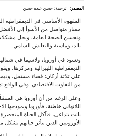
المصدر:
ترجمة: حسن عبده حسن
المفهوم الأساسي في الديمقراطية الل
مسار متواصل من الأسوأ إلى الأفضل، 
ونحسن الصحة العامة، ونحل مشكلات ه
بالدبلوماسية والتعايش السلمي.
وتسود في أوروبا، ولاسيما في شمالها 
الديمقراطية الليبرالية ومركزها، ويق
على ثلاثة أركان: قضاء مستقل، وديمقرا
من التفاوت الاقتصادي. وفي الواقع تعِد
وعلى الرغم من أن أوروبا هي المنشأ ال
اللانهائي خاطئة، فأوروبا ونموذجها الاج
باتت تتداعى، فتآكل الحياة المتحضرة
الأوروبيين الذين تتأثر حياتهم بشكل م