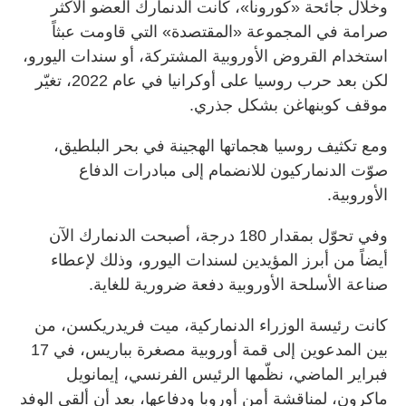
وخلال جائحة «كورونا»، كانت الدنمارك العضو الأكثر
صرامة في المجموعة «المقتصدة» التي قاومت عبثاً
استخدام القروض الأوروبية المشتركة، أو سندات اليورو،
لكن بعد حرب روسيا على أوكرانيا في عام 2022، تغيّر
موقف كوبنهاغن بشكل جذري.
ومع تكثيف روسيا هجماتها الهجينة في بحر البلطيق،
صوّت الدنماركيون للانضمام إلى مبادرات الدفاع
الأوروبية.
وفي تحوّل بمقدار 180 درجة، أصبحت الدنمارك الآن
أيضاً من أبرز المؤيدين لسندات اليورو، وذلك لإعطاء
صناعة الأسلحة الأوروبية دفعة ضرورية للغاية.
كانت رئيسة الوزراء الدنماركية، ميت فريدريكسن، من
بين المدعوين إلى قمة أوروبية مصغرة بباريس، في 17
فبراير الماضي، نظّمها الرئيس الفرنسي، إيمانويل
ماكرون، لمناقشة أمن أوروبا ودفاعها، بعد أن ألقى الوفد