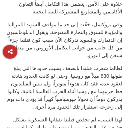
علاوة على الأمن، يتضمن هذا التكامل أيضاً التعاون
الأكاديمي والمشاريع المشتركة للبنية التحتية.
وفي بروكسل، خفّت إلى حد ما مواقف السويد الليبرالية
والمؤيدة للسوق والتجارة المفتوحة. ويقول الدبلوماسيون
إن الدنمارك والسويد تدركان الآن سبب كون فنلندا جزءاً
من كل جانب من جوانب التكامل الأوروبي، من منطقة
شنغن إلى اليورو.
لطالما شعرت فنلندا بالضعف بسبب حدودها التي يبلغ
طولها 830 ميلاً مع روسيا، وحتى لو كانت الحدود هادئة
لعقود عدة، فقد كان هدوءاً متوتراً، ولم ينس الفنلنديون
قط حربيهما مع روسيا أثناء الحرب العالمية الثانية، وكانوا
يدركون دوماً أن تحولاً جيوسياسياً كبيراً قد يؤدي ذات يوم
إلى زعزعة استقرار تلك الحدود مرة أخرى.
لهذا السبب، لم تخفض فنلندا نفقاتها العسكرية بشكل
جذري، على النقيض من السويد والدنمارك، كما استمرت