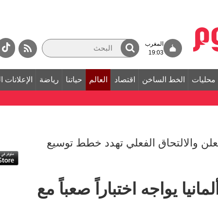
المغرب
19:03
محليات
الخط الساخن
اقتصاد
العالم
حياتنا
رياضة
الإعلانات ا
معلن والالتحاق الفعلي تهدد خطط توسيع
انيا يواجه اختباراً صعباً مع