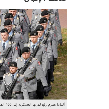
ألمانيا تعتزم رفع قدرتها العسكرية إلى 460 ألف جندي في حال اندلاع مواجهة واسعة. من المصدر