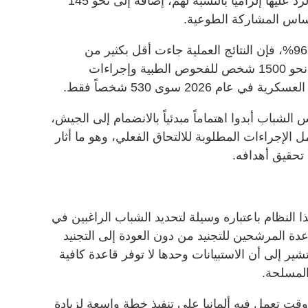
شملت أكثر من 153 ألف شاب كان الرد عليها إلزامياً بالنسبة لهم، إضافة إلى نحو 145
أساس المشاركة الطوعية.
ورغم أن نسبة استجابة الرجال بلغت 96%، فإن النتائج العملية جاءت أقل بكثير من
التوقعات، فحتى الآن لم يخضع سوى نحو 1500 شخص للفحوص الطبية وإجراءات
عام 2026 سوى 530 شخصاً فقط.
 الشباب أبدوا اهتماماً مبدئياً بالانضمام إلى الجيش،
ل الإجراءات المطلوبة للالتحاق الفعلي، وهو ما أثار
 تحقيق أهدافه.
ا النظام باعتباره وسيلة لتحديد الشباب الراغبين في
دة المرشحين للتجنيد من دون العودة إلى التجنيد
ة تشير إلى أن الاستبيانات وحدها لا توفر قاعدة كافية
المسلحة.
قت تعمل فيه ألمانيا على تنفيذ خطة واسعة لزيادة