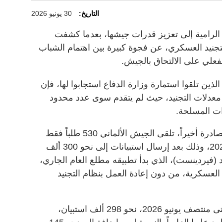
التاريخ:
30 يونيو 2026
دها الرامية إلى تعزيز قدرات جيشها، بعدما كشفت
التجنيد العسكري، عن فجوة كبيرة بين اهتمام الشباب
لفعلي على الالتحاق بالجيش.
96% من الرجال الذين تلقوا استمارة وزارة الدفاع استجابوا لها، فإن
معدلات التجنيد، حيث لم يتقدم سوى عدد محدود
وات المسلحة.
ووفقاً لبيانات وزارة الدفاع الألمانية الصادرة أخيراً، تلقى الجيش الألماني 530 طلباً فقط
للتطوع في الخدمة العسكرية لعام 2026، وذلك بعد إرسال استبيانات إلى نحو 300 ألف
(فيردينست)، الذي بدأ تطبيقه مطلع العام الجاري،
لعسكرية، من دون إعادة العمل بنظام التجنيد
وأظهرت الأرقام أن الوزارة وزعت حتى منتصف يونيو 2026، نحو 298 ألف استبيان،