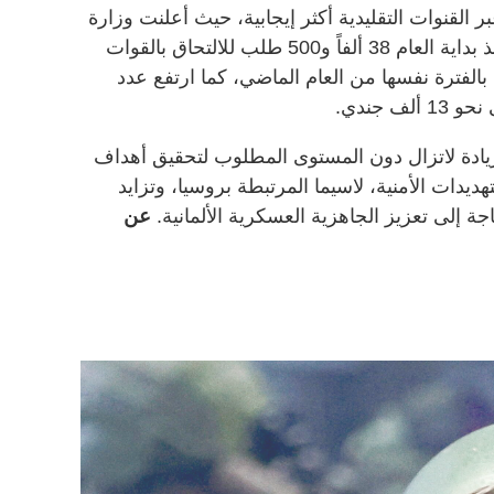
 القنوات التقليدية أكثر إيجابية، حيث أعلنت وزارة
الدفاع، الأسبوع الماضي، أنها تلقت منذ بداية العام 38 ألفاً و500 طلب للالتحاق بالقوات
ة تقارب 24%، مقارنة بالفترة نفسها من العام الماضي، كما ارتفع عدد
يادة لاتزال دون المستوى المطلوب لتحقيق أهداف
دات الأمنية، لاسيما المرتبطة بروسيا، وتزايد
إلى تعزيز الجاهزية العسكرية الألمانية.
عن