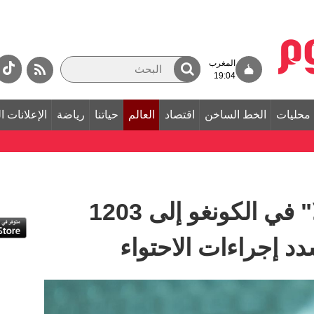
المغرب
19:04
محليات
الخط الساخن
اقتصاد
العالم
حياتنا
رياضة
الإعلانات ا
ارتفاع إصابات "إيبولا" في الكونغو إلى 1203
د إجراءات الاحتواء