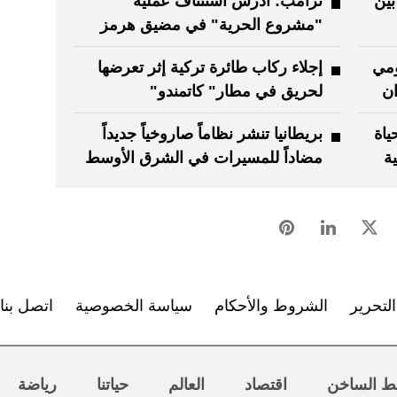
بين
ترامب: ‏أدرس استئناف عملية
"مشروع الحرية" في مضيق هرمز
ومي
إجلاء ركاب طائرة تركية إثر تعرضها
ان
لحريق في مطار" كاتمندو"
ياة
بريطانيا تنشر نظاماً صاروخياً جديداً
مضاداً للمسيرات في الشرق الأوسط
لتحرير
الشروط والأحكام
سياسة الخصوصية
اتصل بنا
ط الساخن
اقتصاد
العالم
حياتنا
رياضة