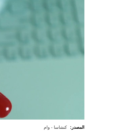
المصدر:
كنشاسا - وام