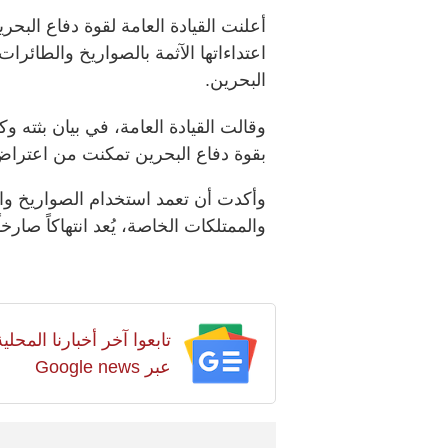
أعلنت القيادة العامة لقوة دفاع البحر
اعتداءاتها الآثمة بالصواريخ والطائرا
البحرين.
وقالت القيادة العامة، في بيان بثته وكا
بقوة دفاع البحرين تمكنت من اعتراض وتدمير 3 صواريخ وعدد من ال
وأكدت أن تعمد استخدام الصواريخ وال
والممتلكات الخاصة، يُعد انتهاكاً صارخا
تابعوا آخر أخبارنا المح
عبر Google news