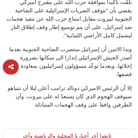
تلقّت تأكيدا بموافقة حزب الله على مقترح أميركي
يقضي بأن "تتوقف الضربات الإسرائيلية على الضاحية
الجنوبية لبيروت مقابل امتناع حزب الله عن تنفيذ هجمات
ضد إسرائيل، على أن يتم توسيع إطار وقف إطلاق النار
ليشمل كامل الأراضي اللبنانية".
وبدا الاثنين أن إسرائيل ستضرب الضاحية الجنوبية بعدما
أصدر الجيش الإسرائيلي إنذارا الى سكانها بضرورة
إخلائها، وبعدما توعّد مسؤولون إسرائيليون بمعاودة
قصفها.
إلا أن الرئيس الاميركي دونالد ترامب أعلن ليلا أن نتنياهو
سيوقف الهجوم الذي كان يستعدّ له على بيروت، وأن
الطرفين وافقا على وقف الهجمات المتبادلة.
تابعوا آخر أخبارنا المحلية والرياضية وآخر