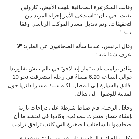
وقالت السكرتيرة الصحافية للبيت الأبيض، كارولين
ليفيت، في بيان: "استدعى الأمر إجراء المزيد من
التحقيقات، وتم تعديل مسار الموكب الرئاسي وفقا
لذلك".
وقال الرئيس، عندما سأله الصحافيون عن الطرد: "لا
أعرف شيئا عنه".
وغادر ترامب ناديه "مار إيه لاجو" في بالم بيتش بفلوريدا
حوالي الساعة 6:20 مساءً في رحلة استغرقت نحو 10
دقائق بالسيارة إلى المطار، لكنه سلك مسارا دائريا حول
المدينة للوصول إلى هناك.
وخلال الرحلة، قام ضباط شرطة على دراجات نارية
بإنشاء حصار متحرك للموكب، وكادوا في لحظة ما أن
يصطدموا بالشاحنات الصغيرة التي كانت ترافق ترامب.
وكانت الطائرة الرئاسية "إير فورس وان" متوقفة في