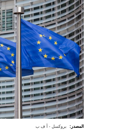
المصدر:
بروكسل - أ ف ب