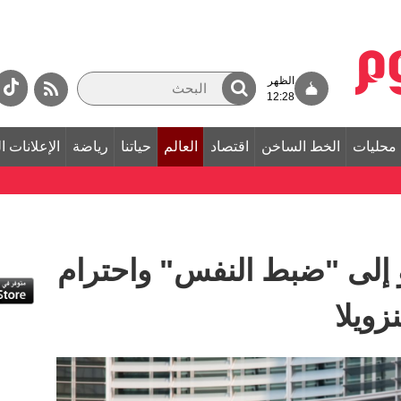
الظهر
12:28
محليات
الخط الساخن
اقتصاد
العالم
حياتنا
رياضة
الإعلانات ا
عو إلى "ضبط النفس" واحترام
زويلا