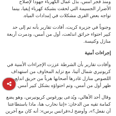
ومنذ فجر أمس، بذل عمال الكهرباء جهوداً لإصلاح
الأضرار الجسيمة التي لحقت بشبكة كهرباء إيفيا، بينما
تواجه بعض القرى مشكلات في إمدادات المياه.
وجنوباً في جزيرة كريت، أفادت تقارير بأنه تم إلى حد
كبير احتواء حرائق اندلعت، أول من أمس، ودمرت أربعة
منازل وكنيسة.
إجراءات أمنية
وأفادت تقارير بأن الشرطة عززت الإجراءات الأمنية في
كريونيري شمال أثينا، مع تزايد المخاوف من استهداف
اللصوص منازل غادرها أصحابها هرباً من حريق اندلع، بعد
ظهر أول من أمس، وتم احتواؤه بشكل كبير أمس.
وقال أحد الأهالي، ويُدعى يورغوس كريونيرس، وهو يضع
كمامة تقيه من الدخان: «إننا نحارب هنا، ماذا باستطاعتنا
أن نفعل؟»، وأوضح لـ«فرانس برس»: أنه كان مع آخرين