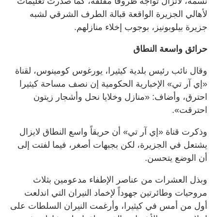
نسمة، لاتزال تواجه ظروفاً مقلقة، كما صدرت تعليمات
لأهالي الجزيرة الواقعة قبالة الطرف الشرقي لشبه
جزيرة بيلوبونيز، بوجوب إخلاء منازلهم.
حرائق واسعة النطاق
وقال نائب رئيس بلدية كيثيرا، يورغوس كومينوس، لقناة
«إي آر تي» الإخبارية الحكومية إن نصف مساحة كيثيرا
احترق، وأضاف: «منازل وخلايا نحل وأشجار زيتون
احترقت».
وذكرت قناة «إي آر تي» أن حريقاً واسع النطاق لايزال
يشتعل في الجزيرة، لكن بجبهات أصغر، فيما لفتت إلى
أن الوضع يتحسن.
وبذل العشرات من عناصر الإطفاء مدعومين بثلاث
مروحيات وطائرتين جهوداً لإخماد النيران التي اندلعت
أول من أمس في كيثيرا، وأرغمت النيران السلطات على