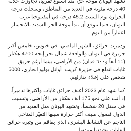
تشهد اليونان موجة حرّ، منذ أسبوع تقريباً، تجاوزت خلاله
40 درجة مئوية في العديد من المناطق، وسجلت درجة
الحرارة يوم السبت 45.2 درجة في أمفيلوخيا غرب
اليونان، فيما يتوقع أن تبدأ موجة الحر الشديد بالانحسار
اعتباراً من اليوم.
ودمرت حرائق، الشهر الماضي، في خيوس، خامس أكبر
جزيرة في اليونان والواقعة شمال بحر إيجه 4700 هكتار
(11 ألفاً و٦٠٠ فدان) من الأراضي، بينما أرغم حريق
غابات اندلع في جزيرة كريت، أوائل يوليو الجاري، 5000
شخص على إخلاء منازلهم.
كما شهد عام 2023 أعنف حرائق غابات وأكثرها تدميراً،
إذ أتت على نحو 175 ألف هكتار من الأراضي، وتسببت
في مقتل 20 شخصاً، وتشهد اليونان مثل العديد من
الدول فصول صيف أكثر حرارة سببها التغيّر المناخي
الناجم عن النشاط البشري، الذي يفاقم من وتيرة حرائق
الغابات وشدتها ومدتها.