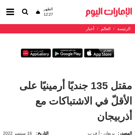
الظهر
12:27
الرئيسة
العالم
أخبار
مقتل 135 جنديًا أرمينيًا على
الأقلّ في الاشتباكات مع
أذربيجان
المصدر:
يريفان - أ ف ب
التاريخ:
16 سبتمبر 2022