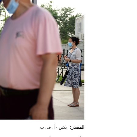
المصدر:
بكين - أ. ف. ب