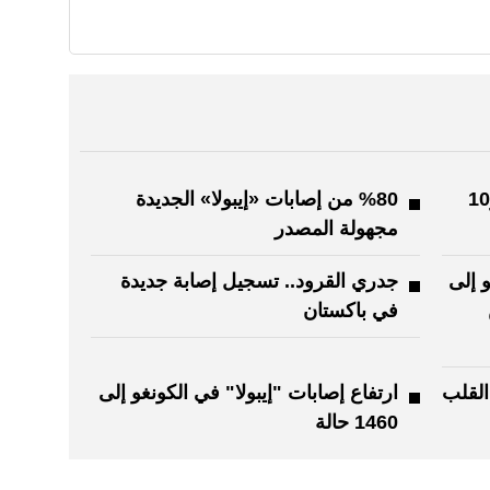
الكونغو تسجل ​46 إصابة ​جديدة و10 ​
%80 من إصابات «إيبولا» الجديدة
مجهولة المصدر
و إلى
جدري القرود.. تسجيل إصابة جديدة
في باكستان
القلب
ارتفاع إصابات "إيبولا" في الكونغو إلى
1460 حالة