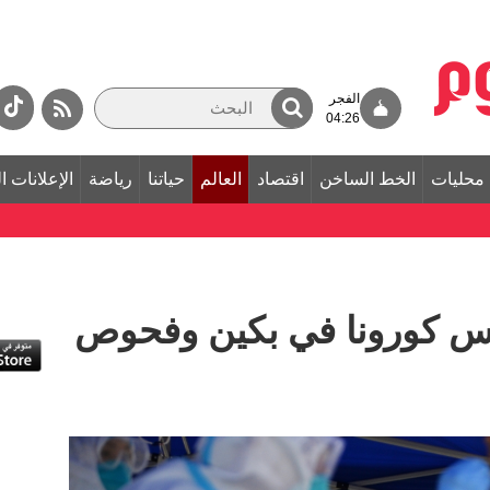
الفجر
04:26
محليات
الخط الساخن
اقتصاد
العالم
حياتنا
رياضة
الإعلانات ا
وس كورونا في بكين وفحوص