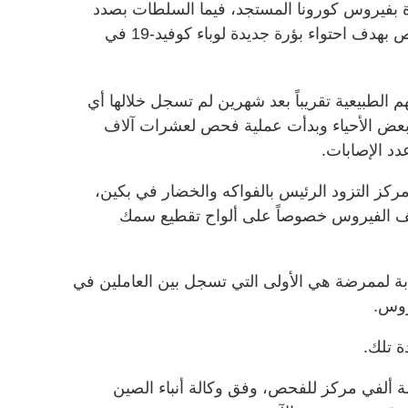
 عن 22 إصابة جديدة بفيروس كورونا المستجد، فيما السلطات بصدد
إخضاع أكثر من مليوني شخص لفحوص بهدف احتواء بؤرة جديدة لوباء كوفيد-19 في
 الطبيعية تقريباً بعد شهرين لم تسجل خلالها أي
بعض الأحياء وبدأت عملية فحص لعشرات آلاف
د الإصابات.
كز التزود الرئيس بالفواكه والخضار في بكين،
ف الفيروس خصوصاً على ألواح تقطيع سمك
ابة لممرضة هي الأولى التي تسجل بين العاملين في
روس.
ألفي مركز للفحص، وفق وكالة أنباء الصين