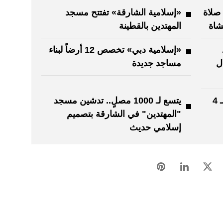
 صلاة
«إسلامية الشارقة» تفتتح مسجد
شاة
المهتدين بالقطينة
د
«إسلامية دبي» تخصص 12 أرضاً لبناء
لال
مساجد جديدة
دار البر تطلق «صيف الإحسان» بـ 4
يتسع لـ 1000 مصلٍ.. تدشين مسجد
"المهتدين" في الشارقة بتصميم
إسلامي حديث