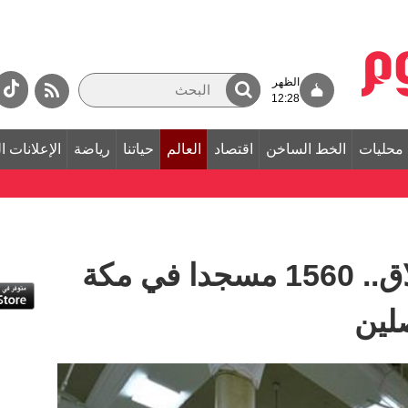
الظهر
12:28
محليات
الخط الساخن
اقتصاد
العالم
حياتنا
رياضة
الإعلانات ا
بعد 90 يوما من الإغلاق.. 1560 مسجدا في مكة
لين