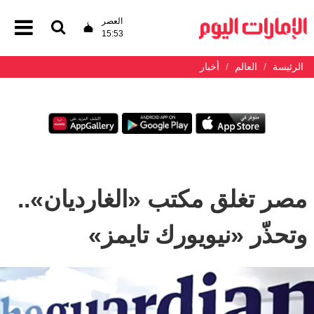
العصر
15:53
الرئيسة
العالم
أخبار
مصر تغلق مكتب «الغارديان»..
وتحذّر «نيويورك تايمز»