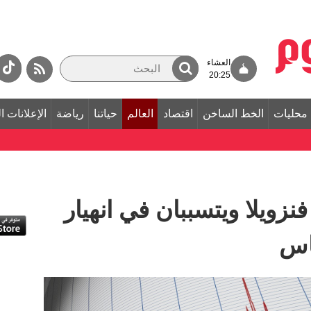
العشاء
20:25
محليات
الخط الساخن
اقتصاد
العالم
حياتنا
رياضة
الإعلانات ا
نزويلا ويتسببان في انهيار
كاس