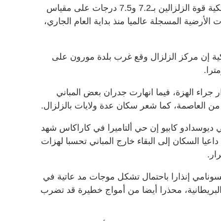
وقدرت هيئة المسح الجيولوجي الأمريكية قوة الزلزالين بـ7.2 و7.5 درجات على مقياس
 الأرضية المسجلة عالميا منذ بداية العام الجاري،
كية إن مركز الزلزال وقع غرب بلدة مورون على
جراء الهزة، فيما انهارت جدران بعض المباني
العاصمة، كما شعر سكان عدة ولايات بالزلزال.
لي ديوسدادو كابيو إن حي ألتاميرا في كاراكاس شهد
داعيا السكان إلى البقاء خارج المباني تحسبا لهزات
ار.
سونامي إنذارا باحتمال تشكل موجات مد عاتية في
والبريطانية، محذرا أيضا من أمواج خطيرة قد تضرب