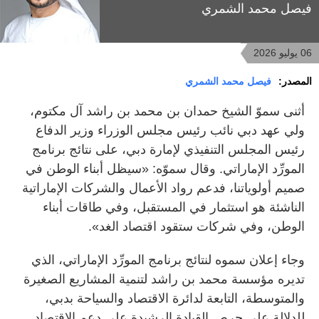
فيصل محمد الشمري
06 يوليو 2026
المصدر:
فيصل محمد الشمري
أثنى سموّ الشيخ حمدان بن محمد بن راشد آل مكتوم،
ولي عهد دبي نائب رئيس مجلس الوزراء وزير الدفاع
رئيس المجلس التنفيذي لإمارة دبي، على نتائج برنامج
المورِّد الإماراتي. وقال سموّه: «سيظل أبناء الوطن في
صميم أولوياتنا، فدعم رواد الأعمال والشركات الإماراتية
الناشئة هو استثمار في المستقبل، وفي طاقات أبناء
الوطن، وفي شركات ستقود اقتصاد الغد».
وجاء إعلان سموه لنتائج برنامج المورِّد الإماراتي، الذي
تديره مؤسسة محمد بن راشد لتنمية المشاريع الصغيرة
والمتوسطة، التابعة لدائرة الاقتصاد والسياحة بدبي،
للدلالة على حرص القيادة الرشيدة على دعم الاقتصاد