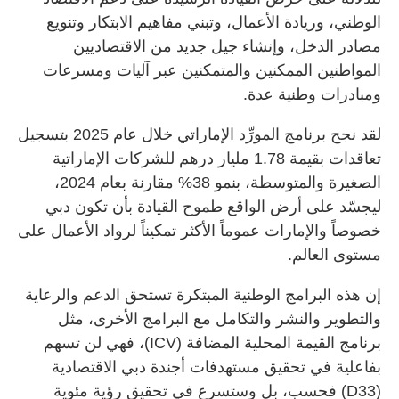
الوطني، وريادة الأعمال، وتبني مفاهيم الابتكار وتنويع
مصادر الدخل، وإنشاء جيل جديد من الاقتصاديين
المواطنين الممكنين والمتمكنين عبر آليات ومسرعات
ومبادرات وطنية عدة.
لقد نجح برنامج المورِّد الإماراتي خلال عام 2025 بتسجيل
تعاقدات بقيمة 1.78 مليار درهم للشركات الإماراتية
الصغيرة والمتوسطة، بنمو 38% مقارنة بعام 2024،
ليجسّد على أرض الواقع طموح القيادة بأن تكون دبي
خصوصاً والإمارات عموماً الأكثر تمكيناً لرواد الأعمال على
مستوى العالم.
إن هذه البرامج الوطنية المبتكرة تستحق الدعم والرعاية
والتطوير والنشر والتكامل مع البرامج الأخرى، مثل
برنامج القيمة المحلية المضافة (ICV)، فهي لن تسهم
بفاعلية في تحقيق مستهدفات أجندة دبي الاقتصادية
(D33) فحسب، بل وستسرع في تحقيق رؤية مئوية