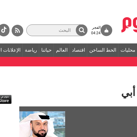
الفجر
04:24
محليات
الخط الساخن
اقتصاد
العالم
حياتنا
رياضة
الإعلانات ا
أبي