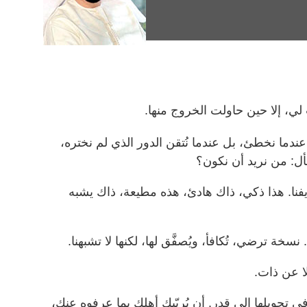
ي، إلا حين حاولت الخروج منها.
عندما نخطئ، بل عندما نُتقن الدور الذي لم نختره،
أل: من نريد أن نكون؟
ريفنا. هذا ذكي، ذاك هادئ، هذه مطيعة، ذاك يشبه
نسخة ترضي، تُكافأ، ويُصفَّق لها، لكنها لا تشبهنا.
ا عن ذات.
 تحويلها إلى قدر. أن يُربّيك أهلك بما عرفوه عنك،