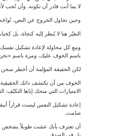
لا بما أنت قادر أن تكونه. وأن تُحب لأ
وحين تحاول الخروج عن النص، تُواجَه 
التغيّر هنا لا يُنظر إليه كنجاة، بل كخي
ومع كل محاولة لإعادة تشكيل نفسك، ي
باسم الخوف عليك، ومرة باسم «نحن 
لكن الحقيقة المؤلمة أن أخطر سجن ل
الخوف من أن تكتشف ذاتك الحقيقية، 
الامتيازات التي منحك إياها التكيّف: ال
إعادة تشكيل النفس ليست قراراً أنيق
صامت.
أن تعترف بأنك عشت طويلاً بشخص مس
بل في الصدق.