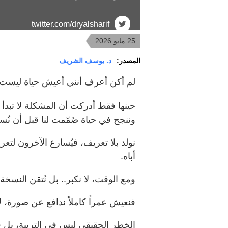
twitter.com/dryalsharif
25 مايو 2026
المصدر:
د. يوسف الشريف
لم أكن أعرف أنني أعيش حياة ليست ل
حينها فقط أدركت أن المشكلة لا تبدأ 
وننجح في حياة صُمّمت لنا قبل أن نُس
نولد بلا تعريف، فيُسارع الآخرون لتع
أباه.
ومع الوقت، لا نكبر.. بل نُتقن النسخة. 
فنعيش عمراً كاملاً ندافع عن صورة، ل
الخطر الحقيقي ليس في التربية، بل في