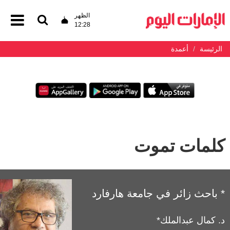
الظهر
12:28
الرئيسة
أعمدة
كلمات تموت
* باحث زائر في جامعة هارفارد
د. كمال عبدالملك*