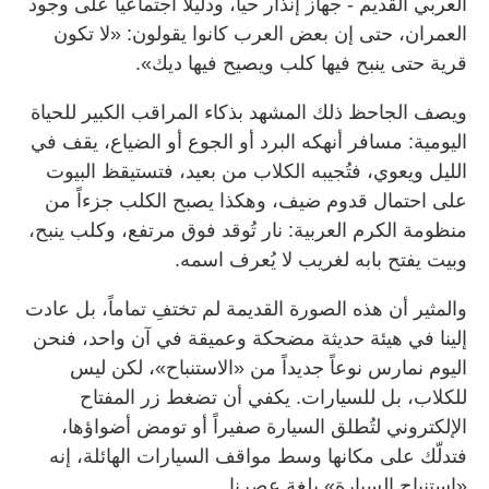
العربي القديم - جهاز إنذار حياً، ودليلاً اجتماعياً على وجود
العمران، حتى إن بعض العرب كانوا يقولون: «لا تكون
قرية حتى ينبح فيها كلب ويصيح فيها ديك».
ويصف الجاحظ ذلك المشهد بذكاء المراقب الكبير للحياة
اليومية: مسافر أنهكه البرد أو الجوع أو الضياع، يقف في
الليل ويعوي، فتُجيبه الكلاب من بعيد، فتستيقظ البيوت
على احتمال قدوم ضيف، وهكذا يصبح الكلب جزءاً من
منظومة الكرم العربية: نار تُوقد فوق مرتفع، وكلب ينبح،
وبيت يفتح بابه لغريب لا يُعرف اسمه.
والمثير أن هذه الصورة القديمة لم تختفِ تماماً، بل عادت
إلينا في هيئة حديثة مضحكة وعميقة في آن واحد، فنحن
اليوم نمارس نوعاً جديداً من «الاستنباح»، لكن ليس
للكلاب، بل للسيارات. يكفي أن تضغط زر المفتاح
الإلكتروني لتُطلق السيارة صفيراً أو تومض أضواؤها،
فتدلّك على مكانها وسط مواقف السيارات الهائلة، إنه
«استنباح السيارة» بلغة عصرنا.