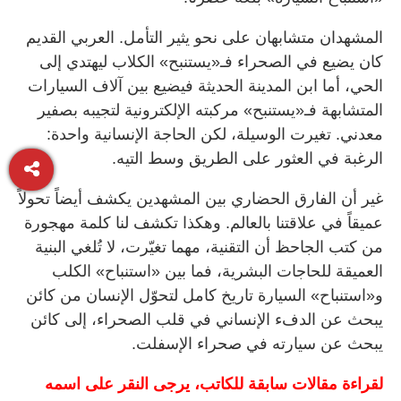
المشهدان متشابهان على نحو يثير التأمل. العربي القديم
كان يضيع في الصحراء فـ«يستنبح» الكلاب ليهتدي إلى
الحي، أما ابن المدينة الحديثة فيضيع بين آلاف السيارات
المتشابهة فـ«يستنبح» مركبته الإلكترونية لتجيبه بصفير
معدني. تغيرت الوسيلة، لكن الحاجة الإنسانية واحدة:
الرغبة في العثور على الطريق وسط التيه.
غير أن الفارق الحضاري بين المشهدين يكشف أيضاً تحولاً
عميقاً في علاقتنا بالعالم. وهكذا تكشف لنا كلمة مهجورة
من كتب الجاحظ أن التقنية، مهما تغيّرت، لا تُلغي البنية
العميقة للحاجات البشرية، فما بين «استنباح» الكلب
و«استنباح» السيارة تاريخ كامل لتحوّل الإنسان من كائن
يبحث عن الدفء الإنساني في قلب الصحراء، إلى كائن
يبحث عن سيارته في صحراء الإسفلت.
لقراءة مقالات سابقة للكاتب، يرجى النقر على اسمه